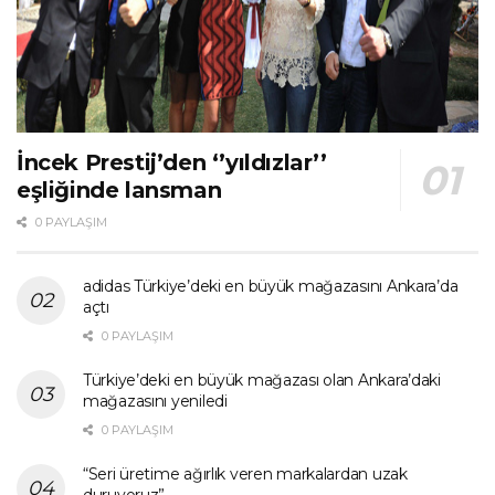
İncek Prestij’den ‘’yıldızlar’’
eşliğinde lansman
0 PAYLAŞIM
adidas Türkiye’deki en büyük mağazasını Ankara’da
açtı
0 PAYLAŞIM
Türkiye’deki en büyük mağazası olan Ankara’daki
mağazasını yeniledi
0 PAYLAŞIM
“Seri üretime ağırlık veren markalardan uzak
duruyoruz”