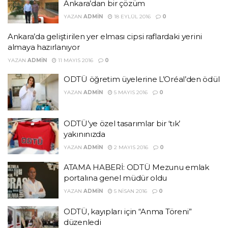
Ankara’dan bir çözüm
YAZAN
ADMIN
18 EYLÜL 2016
0
Ankara’da geliştirilen yer elması cipsi raflardaki yerini
almaya hazırlanıyor
YAZAN
ADMIN
11 MAYIS 2016
0
ODTÜ öğretim üyelerine L’Oréal’den ödül
YAZAN
ADMIN
5 MAYIS 2016
0
ODTÜ’ye özel tasarımlar bir ‘tık’
yakınınızda
YAZAN
ADMIN
2 MAYIS 2016
0
ATAMA HABERİ: ODTÜ Mezunu emlak
portalına genel müdür oldu
YAZAN
ADMIN
5 NISAN 2016
0
ODTÜ, kayıpları için “Anma Töreni”
düzenledi