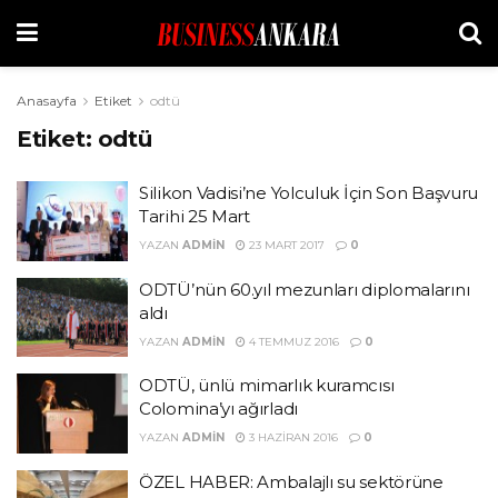
Anasayfa
Etiket
odtü
Etiket:
odtü
Silikon Vadisi’ne Yolculuk İçin Son Başvuru
Tarihi 25 Mart
YAZAN
ADMIN
23 MART 2017
0
ODTÜ’nün 60.yıl mezunları diplomalarını
aldı
YAZAN
ADMIN
4 TEMMUZ 2016
0
ODTÜ, ünlü mimarlık kuramcısı
Colomina’yı ağırladı
YAZAN
ADMIN
3 HAZIRAN 2016
0
ÖZEL HABER: Ambalajlı su sektörüne