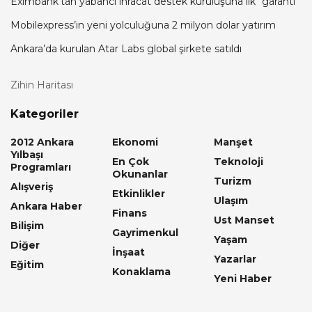
Eximbank’tan yabancı ihracat destek kuruluşuna ilk “garanti”
Mobilexpress’in yeni yolculuğuna 2 milyon dolar yatırım
Ankara’da kurulan Atar Labs global şirkete satıldı
Zihin Haritası
Kategoriler
2012 Ankara
Ekonomi
Manşet
Yılbaşı
En Çok
Teknoloji
Programları
Okunanlar
Turizm
Alışveriş
Etkinlikler
Ulaşım
Ankara Haber
Finans
Ust Manset
Bilişim
Gayrimenkul
Yaşam
Diğer
İnşaat
Yazarlar
Eğitim
Konaklama
Yeni Haber