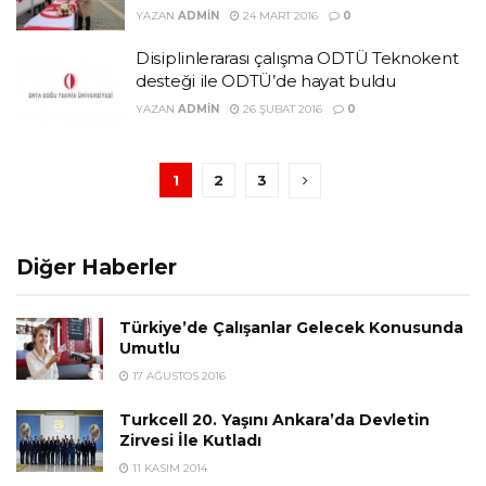
YAZAN
ADMIN
24 MART 2016
0
Disiplinlerarası çalışma ODTÜ Teknokent
desteği ile ODTÜ’de hayat buldu
YAZAN
ADMIN
26 ŞUBAT 2016
0
1
2
3
Diğer Haberler
Türkiye’de Çalışanlar Gelecek Konusunda
Umutlu
17 AĞUSTOS 2016
Turkcell 20. Yaşını Ankara’da Devletin
Zirvesi İle Kutladı
11 KASIM 2014