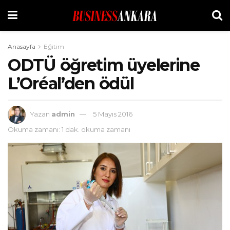
Anasayfa
Eğitim
ODTÜ öğretim üyelerine
L’Oréal’den ödül
Yazan
admin
5 Mayıs 2016
Okuma zamanı: 1 dak. okuma zamanı