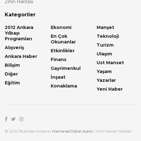
Zihin Haritası
Kategoriler
2012 Ankara
Ekonomi
Manşet
Yılbaşı
En Çok
Teknoloji
Programları
Okunanlar
Turizm
Alışveriş
Etkinlikler
Ulaşım
Ankara Haber
Finans
Ust Manset
Bilişim
Gayrimenkul
Yaşam
Diğer
İnşaat
Yazarlar
Eğitim
Konaklama
Yeni Haber
© 2022 Business Ankara |
Hamarad Dijital Ajans
| Tüm Hakları Saklıdır.