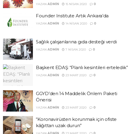
YAZAN
ADMIN
15 NISAN 2020
0
Founder Institute Artık Ankara’da
YAZAN
ADMIN
14 NISAN 2020
0
Sağlık çalışanlarına gıda desteği verdi
YAZAN
ADMIN
7 NISAN 2020
0
Başkent EDAŞ: “Planlı kesintileri erteledik”
YAZAN
ADMIN
23 MART 2020
0
GGYD’den 14 Maddelik Önlem Paketi
Önerisi
YAZAN
ADMIN
23 MART 2020
0
“Koronavirüsten korunmak için ofiste
kâğıttan uzak durun”
YAZAN
ADMIN
23 MART 2020
0