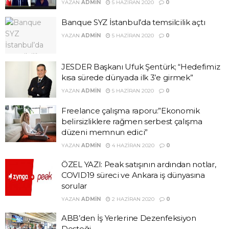
YAZAN
ADMIN
5 HAZIRAN 2020
0
Banque SYZ İstanbul’da temsilcilik açtı
YAZAN
ADMIN
5 HAZIRAN 2020
0
JESDER Başkanı Ufuk Şentürk; “Hedefimiz
kısa sürede dünyada ilk 3’e girmek”
YAZAN
ADMIN
5 HAZIRAN 2020
0
Freelance çalışma raporu:”Ekonomik
belirsizliklere rağmen serbest çalışma
düzeni memnun edici”
YAZAN
ADMIN
4 HAZIRAN 2020
0
ÖZEL YAZI: Peak satışının ardından notlar,
COVID19 süreci ve Ankara iş dünyasına
sorular
YAZAN
ADMIN
2 HAZIRAN 2020
0
ABB’den İş Yerlerine Dezenfeksiyon
Desteği