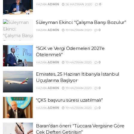
YAZAN
ADMIN
26 HAZIRAN 2020
0
Süleyman Ekinci: “Çalışma Barışı Bozulur”
YAZAN
ADMIN
19 HAZIRAN 2020
0
“SGK ve Vergi Ödemeleri 2021’e
Ötelenmeli”
YAZAN
ADMIN
19 HAZIRAN 2020
0
Emirates, 25 Haziran İtibarıyla İstanbul
Uçuşlarına Başlıyor
YAZAN
ADMIN
19 HAZIRAN 2020
0
“ÇKS başvuru süresi uzatılmalı”
YAZAN
ADMIN
19 HAZIRAN 2020
0
Baran’dan öneri: “Tüccara Vergisine Göre
Çek Defteri Getirilsin”