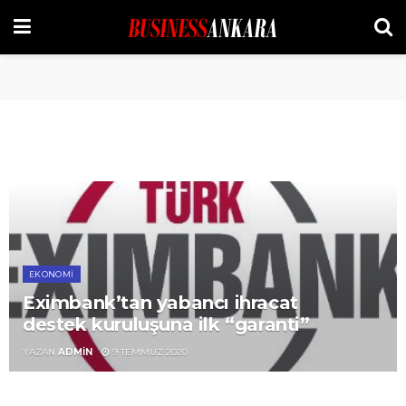
EKONOMI
Eximbank’tan yabancı ihracat
destek kuruluşuna ilk “garanti”
YAZAN
ADMIN
9 TEMMUZ 2020