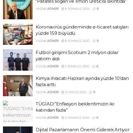
“Patates soğan ve limon üreticisi sıkıntıda”
YAZAN
ADMIN
8 TEMMUZ 2020
0
Koronavirüs gündeminde e-ticaret satışları
yüzde 159 büyüdü
YAZAN
ADMIN
8 TEMMUZ 2020
0
Futbol girişimi Scotium 2 milyon dolar
yatırım aldı
YAZAN
ADMIN
5 TEMMUZ 2020
0
Kimya ihracatı Haziran ayında yüzde 10’dan
fazla arttı
YAZAN
ADMIN
15 MAYIS 2022
0
TÜGİAD:”Enflasyon beklentimizin iki
katından fazla”
YAZAN
ADMIN
5 TEMMUZ 2020
0
Dijital Pazarlamanın Önemi Giderek Artıyor