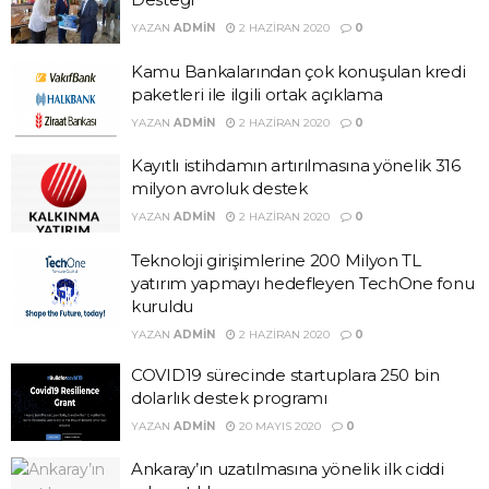
YAZAN
ADMIN
2 HAZIRAN 2020
0
Kamu Bankalarından çok konuşulan kredi
paketleri ile ilgili ortak açıklama
YAZAN
ADMIN
2 HAZIRAN 2020
0
Kayıtlı istihdamın artırılmasına yönelik 316
milyon avroluk destek
YAZAN
ADMIN
2 HAZIRAN 2020
0
Teknoloji girişimlerine 200 Milyon TL
yatırım yapmayı hedefleyen TechOne fonu
kuruldu
YAZAN
ADMIN
2 HAZIRAN 2020
0
COVID19 sürecinde startuplara 250 bin
dolarlık destek programı
YAZAN
ADMIN
20 MAYIS 2020
0
Ankaray’ın uzatılmasına yönelik ilk ciddi