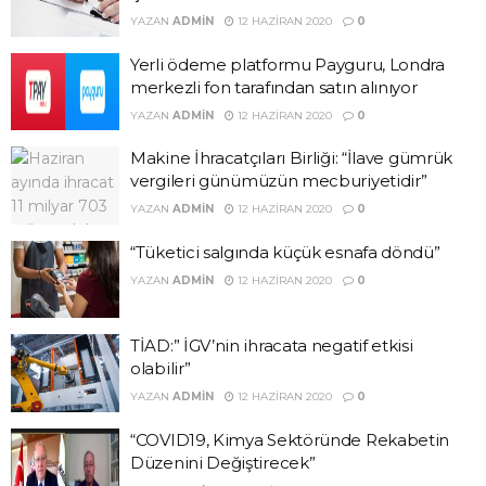
YAZAN
ADMIN
12 HAZIRAN 2020
0
Yerli ödeme platformu Payguru, Londra
merkezli fon tarafından satın alınıyor
YAZAN
ADMIN
12 HAZIRAN 2020
0
Makine İhracatçıları Birliği: “İlave gümrük
vergileri günümüzün mecburiyetidir”
YAZAN
ADMIN
12 HAZIRAN 2020
0
“Tüketici salgında küçük esnafa döndü”
YAZAN
ADMIN
12 HAZIRAN 2020
0
TİAD:” İGV’nin ihracata negatif etkisi
olabilir”
YAZAN
ADMIN
12 HAZIRAN 2020
0
“COVID19, Kimya Sektöründe Rekabetin
Düzenini Değiştirecek”