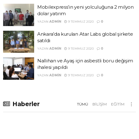
Mobilexpress’in yeni yolculuğuna 2 milyon
dolar yatırım
YAZAN
ADMIN
9 TEMMUZ 2020
0
Ankara’da kurulan Atar Labs global şirkete
satıldı
YAZAN
ADMIN
9 TEMMUZ 2020
0
Nallıhan ve Ayaş için asbestli boru değişim
ihalesi yapıldı
YAZAN
ADMIN
9 TEMMUZ 2020
0
Haberler
TÜMÜ
BILIŞIM
EĞITIM