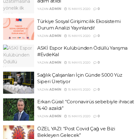
adım atıldı
YAZAN
ADMIN
15 MAYIS 2020
0
Türkiye Sosyal Girişimcilik Ekosistemi
Durum Analizi Yayınlandı!
YAZAN
ADMIN
15 MAYIS 2020
0
ASKİ Espor Kulübünden Ödüllü Yarışma
#EvdeKal
YAZAN
ADMIN
15 MAYIS 2020
0
Sağlık Çalışanları İçin Günde 5000 Yüz
Siperi Üretiyor
YAZAN
ADMIN
15 MAYIS 2020
0
Erkan Güral: “Coronavirüs sebebiyle ihracat
%40 azaldı”
YAZAN
ADMIN
15 MAYIS 2020
0
ÖZEL YAZI: “Post Covid Çağ ve Bizi
Bekleyen Gelecek”