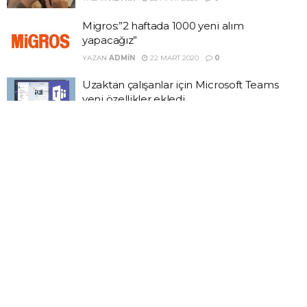
Migros:”2 haftada 1000 yeni alım
yapacağız”
YAZAN
ADMIN
22 MART 2020
0
Uzaktan çalışanlar için Microsoft Teams
yeni özellikler ekledi
YAZAN
ADMIN
22 MART 2020
0
Ankara Büyükşehir’den 65 yaş üstü kararı
YAZAN
ADMIN
21 MART 2020
0
DEVAMI
Son Yazılar