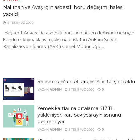
Nallıhan ve Ayaş için asbestli boru değişim ihalesi
yapıldı
9 TEMMUZ 2020
Başkent Ankara’da asbestli boruların acilen değiştirilmesi için
kendi öz kaynaklarıyla çalışma başlatan Ankara Su ve
Kanalizasyon İdaresi (ASKİ) Genel Müdürlüğü,...
Sensemore’un IoT projesi Yılın Girişimi oldu
YAZAN
ADMIN
9 TEMMUZ 2020
0
Yemek kartlarına ortalama 417 TL
yükleniyor, kart bakiyesi ayın sonunu
getiremiyor
YAZAN
ADMIN
9 TEMMUZ 2020
0