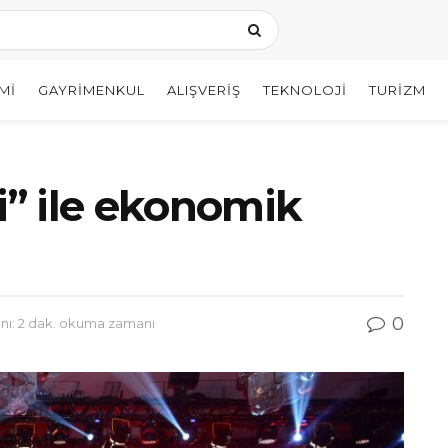
MI
GAYRIMENKUL
ALIŞVERIŞ
TEKNOLOJI
TURIZM
i” ile ekonomik
0
ı: 2 dak. okuma zamanı