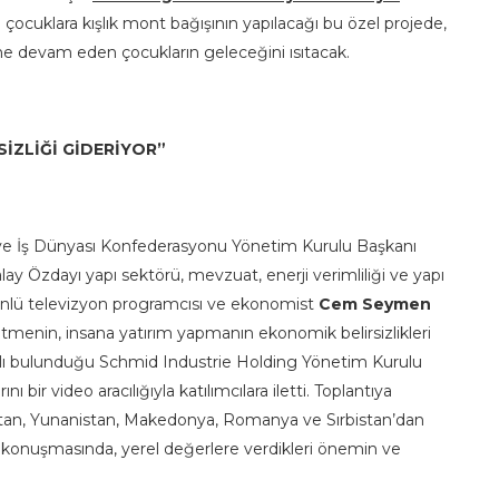
hip çocuklara kışlık mont bağışının yapılacağı bu özel projede,
rine devam eden çocukların geleceğini ısıtacak.
İZLİĞİ GİDERİYOR”
ve İş Dünyası Konfederasyonu Yönetim Kurulu Başkanı
 Özdayı yapı sektörü, mevzuat, enerji verimliliği ve yapı
Ünlü televizyon programcısı ve ekonomist
Cem Seymen
menin, insana yatırım yapmanın ekonomik belirsizlikleri
ğlı bulunduğu Schmid Industrie Holding Yönetim Kurulu
bir video aracılığıyla katılımcılara iletti. Toplantıya
istan, Yunanistan, Makedonya, Romanya ve Sırbistan’dan
onuşmasında, yerel değerlere verdikleri önemin ve