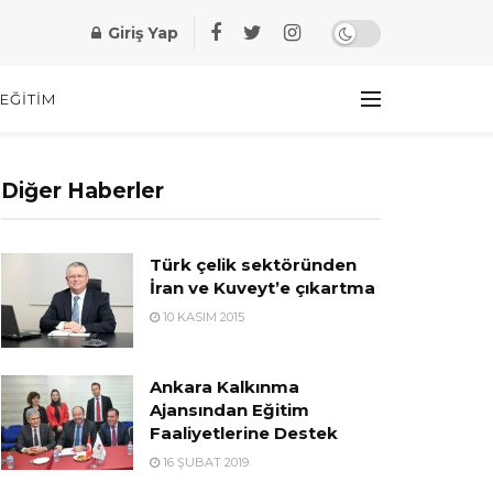
Giriş Yap
EĞITIM
Diğer Haberler
Türk çelik sektöründen
İran ve Kuveyt’e çıkartma
10 KASIM 2015
Ankara Kalkınma
Ajansından Eğitim
Faaliyetlerine Destek
16 ŞUBAT 2019