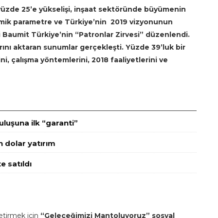
 yüzde 25’e yükselişi, inşaat sektöründe büyümenin
omik parametre ve Türkiye’nin
2019 vizyonunun
Baumit Türkiye’nin “Patronlar Zirvesi” düzenlendi.
rını aktaran sunumlar gerçekleşti. Yüzde 39’luk bir
i, çalışma yöntemlerini, 2018 faaliyetlerini ve
luşuna ilk “garanti”
n dolar yatırım
e satıldı
etirmek için
“Geleceğimizi Mantoluyoruz” sosyal