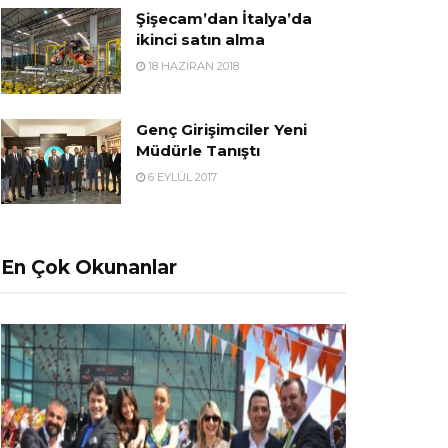
Şişecam’dan İtalya’da
ikinci satın alma
18 HAZIRAN 2018
Genç Girişimciler Yeni
Müdürle Tanıştı
6 EYLÜL 2017
En Çok Okunanlar