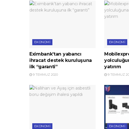
EKONOMI
EKONOMI
Eximbank’tan yabancı
Mobilexpre
ihracat destek kuruluşuna
yolculuğu
ilk “garanti”
yatırım
9 TEMMUZ 2020
9 TEMMUZ 20
EKONOMI
EKONOMI