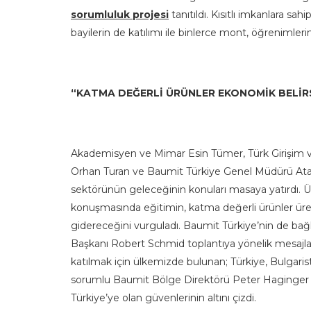
sorumluluk projesi
tanıtıldı. Kısıtlı imkanlara sa
bayilerin de katılımı ile binlerce mont, öğrenimle
“KATMA DEĞERLİ ÜRÜNLER EKONOMİK BELİRS
Akademisyen ve Mimar Esin Tümer, Türk Girişim 
Orhan Turan ve Baumit Türkiye Genel Müdürü Atalay
sektörünün geleceğinin konuları masaya yatırdı. 
konuşmasında eğitimin, katma değerli ürünler üret
gidereceğini vurguladı. Baumit Türkiye’nin de ba
Başkanı Robert Schmid toplantıya yönelik mesajlarını 
katılmak için ülkemizde bulunan; Türkiye, Bulgar
sorumlu Baumit Bölge Direktörü Peter Haginger k
Türkiye’ye olan güvenlerinin altını çizdi.