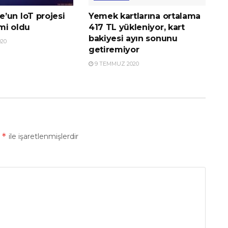
’un IoT projesi
Yemek kartlarına ortalama
imi oldu
417 TL yükleniyor, kart
bakiyesi ayın sonunu
20
getiremiyor
9 TEMMUZ 2020
*
r
ile işaretlenmişlerdir