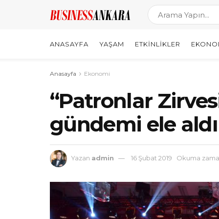
ANASAYFA
YAŞAM
ETKINLIKLER
EKONO
Anasayfa
Ekonomi
“Patronlar Zirves
gündemi ele aldı
Yazan
admin
16 Şubat 2019
Okuma zaman