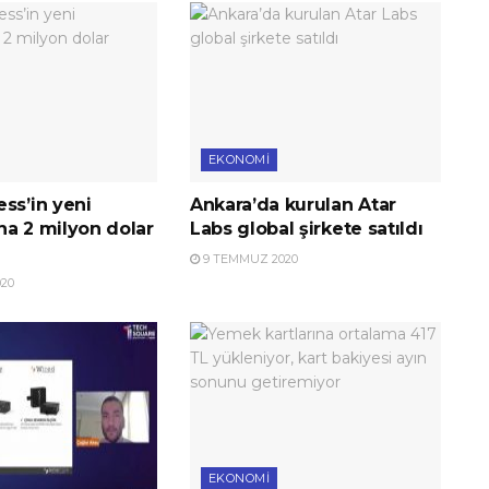
EKONOMI
ss’in yeni
Ankara’da kurulan Atar
na 2 milyon dolar
Labs global şirkete satıldı
9 TEMMUZ 2020
20
EKONOMI