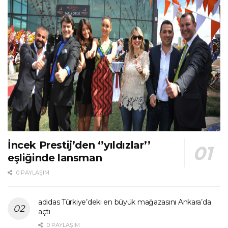
İncek Prestij’den ‘’yıldızlar’’
eşliğinde lansman
0 PAYLAŞIM
adidas Türkiye’deki en büyük mağazasını Ankara’da
açtı
0 PAYLAŞIM