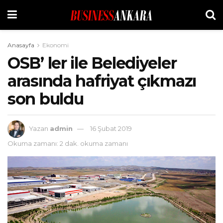
Anasayfa
Ekonomi
OSB’ ler ile Belediyeler
arasında hafriyat çıkmazı
son buldu
Yazan
admin
16 Şubat 2019
Okuma zamanı: 2 dak. okuma zamanı