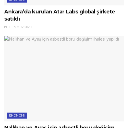
Ankara’da kurulan Atar Labs global şirkete
satıldı
9 TEMMUZ 2020
EKONOMI
Nallıhan ve Ayaş için asbestli boru değişim