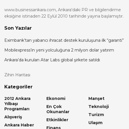
www.businessankara.com, Ankara'daki PR ve bilgilendirme
eksiğine istinaden 22 Eylül 2010 tarihinde yayına başlamıştır.
Son Yazılar
Eximbank’tan yabancı ihracat destek kuruluşuna ilk “garanti”
Mobilexpress’in yeni yolculuğuna 2 milyon dolar yatırım
Ankara’da kurulan Atar Labs global şirkete satıldı
Zihin Haritası
Kategoriler
2012 Ankara
Ekonomi
Manşet
Yılbaşı
En Çok
Teknoloji
Programları
Okunanlar
Turizm
Alışveriş
Etkinlikler
Ulaşım
Ankara Haber
Finans