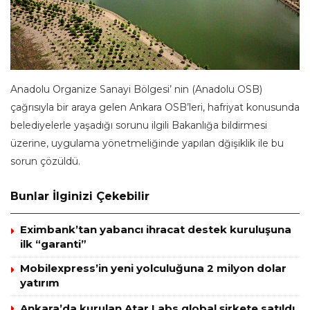
Anadolu Organize Sanayi Bölgesi’ nin (Anadolu OSB)
çağrısıyla bir araya gelen Ankara OSB’leri, hafriyat konusunda
belediyelerle yaşadığı sorunu ilgili Bakanlığa bildirmesi
üzerine, uygulama yönetmeliğinde yapılan dğişiklik ile bu
sorun çözüldü.
Bunlar İlginizi Çekebilir
Eximbank’tan yabancı ihracat destek kuruluşuna
ilk “garanti”
Mobilexpress’in yeni yolculuğuna 2 milyon dolar
yatırım
Ankara’da kurulan Atar Labs global şirkete satıldı