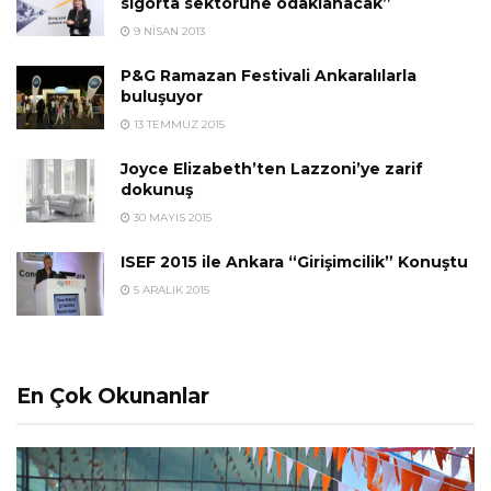
sigorta sektörüne odaklanacak”
9 NISAN 2013
P&G Ramazan Festivali Ankaralılarla
buluşuyor
13 TEMMUZ 2015
Joyce Elizabeth’ten Lazzoni’ye zarif
dokunuş
30 MAYIS 2015
ISEF 2015 ile Ankara “Girişimcilik” Konuştu
5 ARALIK 2015
En Çok Okunanlar