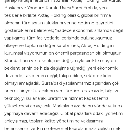
Şahap Aktaş’ın ardından söz alan Aktaş Holding İcra Kurulu
Başkanı ve Yönetim Kurulu Üyesi Sami Erol da, yeni
tesislerle birlikte Aktaş Holding olarak, global bir firma
olmanın tüm sorumluluklarını yerine getirme gayretini
gösterdiklerini belirterek; “Sadece ekonomik anlamda değil;
yaptığımız tüm faaliyetlerle içerisinde bulunduğumuz
ülkeye ve topluma değer katabilmek, Aktaş Holding’in
kurumsal vizyonunun en önemli parçasından biri olmuştur.
Standartların ve teknolojinin değişimiyle birlikte müşteri
beklentilerinin de hızla değişime uğradığı yeni ekonomik
düzende, takip eden değil; takip edilen, sektörde lider
olmayı amaçladık. Bursa’daki yapılanmamız açısından çok
önemli bir yer tutacak bu yeni üretim tesisimizde, bilgi ve
teknolojiyi kullanarak, üretim ve hizmet kapasitemizi
yükseltmeyi amaçladık. Markalarımıza da bu yönde yatırım
yapmaya devam edeceğiz. Global pazarlara odaklı yönetim
anlayışımızı, toplam kalite yönetimine yaklaşımını
benimsemiş yetkin profesyonel kadrolarımızla geliştirmek