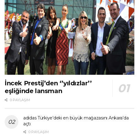
İncek Prestij’den ‘’yıldızlar’’
eşliğinde lansman
0 PAYLAŞIM
adidas Türkiye’deki en büyük mağazasını Ankara’da
açtı
0 PAYLAŞIM