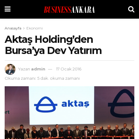
Anasayfa
Ekonomi
Aktaş Holding’den
Bursa’ya Dev Yatırım
Yazan
admin
17 Ocak 2016
Okuma zamanı: 5 dak. okuma zamanı