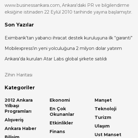
www.businessankara.com, Ankara'daki PR ve bilgilendirme
eksiğine istinaden 22 Eylül 2010 tarihinde yayına başlamıştır.
Son Yazılar
Eximbank’tan yabancı ihracat destek kuruluşuna ilk “garanti”
Mobilexpress’in yeni yolculuğuna 2 milyon dolar yatırım
Ankara’da kurulan Atar Labs global şirkete satıldı
Zihin Haritası
Kategoriler
2012 Ankara
Ekonomi
Manşet
Yılbaşı
En Çok
Teknoloji
Programları
Okunanlar
Turizm
Alışveriş
Etkinlikler
Ulaşım
Ankara Haber
Finans
Ust Manset
Bilişim