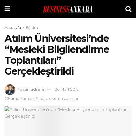
Anasayfa
Eğitim
Atılım Üniversitesi’nde
“Mesleki Bilgilendirme
Toplantıları”
Gerçekleştirildi
Yazan
admin
26 Mart 2012
Okuma zamanı: 2 dak. okuma zamanı