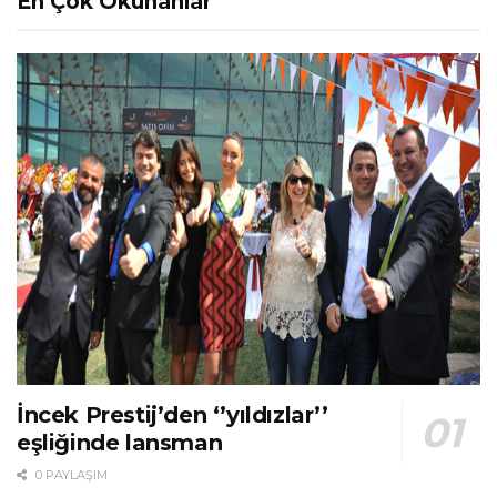
En Çok Okunanlar
İncek Prestij’den ‘’yıldızlar’’
eşliğinde lansman
0 PAYLAŞIM