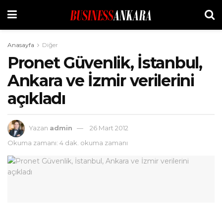
Anasayfa
Diğer
Pronet Güvenlik, İstanbul,
Ankara ve İzmir verilerini
açıkladı
Yazan
admin
26 Mart 2012
Okuma zamanı: 4 dak. okuma zamanı