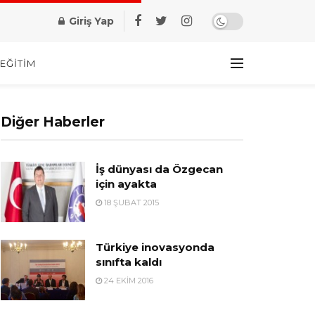
Giriş Yap
EĞITIM
Diğer Haberler
İş dünyası da Özgecan
için ayakta
18 ŞUBAT 2015
Türkiye inovasyonda
sınıfta kaldı
24 EKIM 2016