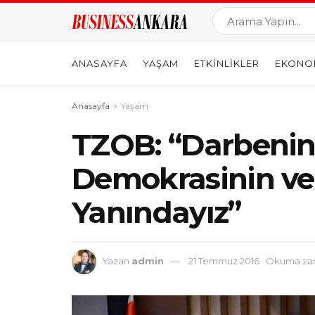
ANASAYFA
YAŞAM
ETKINLIKLER
EKONO
Anasayfa
Yaşam
TZOB: “Darbenin 
Demokrasinin ve 
Yanındayız”
Yazan
admin
21 Temmuz 2016
Okuma zam