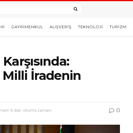
MI
GAYRIMENKUL
ALIŞVERIŞ
TEKNOLOJI
TURIZM
Karşısında:
Milli İradenin
0
anı: 6 dak. okuma zamanı