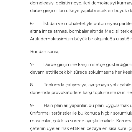
demokrasiyi geliştirmeye, ileri demokrasiyi kurmay
darbe girişimi, bu ülkeye yapılabilecek en büyük d
6- İktidarı ve muhalefetiyle bütün siyasi partileri
altına imza atması, bombalar altında Meclis’i te
Artık demokrasimizin büyük bir olgunluğa ulaştığın
Bundan sonra;
7- Darbe girişimine karşı milletçe gösterdiğimiz 
devam ettirilecek bir sürece sokulmasına her kesi
8- Toplumda çatışmaya, ayrışmaya yol açabilece
dönemde provokatörlere karşı toplumumuzun her k
9- Hain planları yapanlar, bu planı uygulamak ü
üniformalı teröristler ile bu konuda hiçbir sorum
masumlar, çok kısa sürede ayrıştırılmalıdır. Korum
çetenin üyeleri hak ettikleri cezaya en kısa süre için