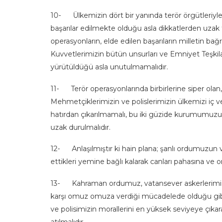
10- Ülkemizin dört bir yanında terör örgütleriy
başarılar edilmekte olduğu asla dikkatlerden uzak t
operasyonların, elde edilen başarıların milletin ba
Kuvvetlerimizin bütün unsurları ve Emniyet Teşkil
yürütüldüğü asla unutulmamalıdır.
11- Terör operasyonlarında birbirlerine siper ola
Mehmetçiklerimizin ve polislerimizin ülkemizi iç ve
hatırdan çıkarılmamalı, bu iki güzide kurumumuzu
uzak durulmalıdır.
12- Anlaşılmıştır ki hain plana; şanlı ordumuzun 
ettikleri yemine bağlı kalarak canları pahasına ve on
13- Kahraman ordumuz, vatansever askerlerimiz yı
karşı omuz omuza verdiği mücadelede olduğu gibi,
ve polisimizin morallerini en yüksek seviyeye çıkara
atılmalıdır.