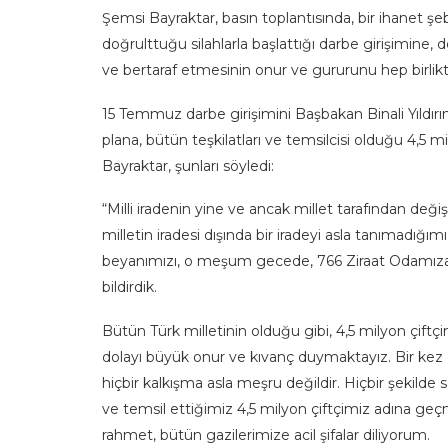
Şemsi Bayraktar, basın toplantısında, bir ihanet şe
doğrulttuğu silahlarla başlattığı darbe girişimine,
ve bertaraf etmesinin onur ve gururunu hep birlikte 
15 Temmuz darbe girişimini Başbakan Binali Yıldı
plana, bütün teşkilatları ve temsilcisi olduğu 4,5 mi
Bayraktar, şunları söyledi:
“Milli iradenin yine ve ancak millet tarafından deği
milletin iradesi dışında bir iradeyi asla tanımadığ
beyanımızı, o meşum gecede, 766 Ziraat Odamıza ve 
bildirdik.
Bütün Türk milletinin olduğu gibi, 4,5 milyon çift
dolayı büyük onur ve kıvanç duymaktayız. Bir kez 
hiçbir kalkışma asla meşru değildir. Hiçbir şekild
ve temsil ettiğimiz 4,5 milyon çiftçimiz adına geç
rahmet, bütün gazilerimize acil şifalar diliyorum.