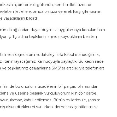
bekesinin, bir terör örgütünün, kendi milleti üzerine
 devlet-millet el ele, omuz omuza vererek karşı çıkmasının
yaşadıklarını bildirdi.
rım’ın da ağzından duyar duymaz; uygulamaya konulan hain
lyon çiftçi adına tepkilerini anında koyduklarını belirten
ştirilmesi dışında bir müdahaleyi asla kabul etmediğimizi,
ımızı, tanımayacağımızı kamuoyuyla paylaştık. Bu kesin irade
teşkilatımız çalışanlarına SMS’ler aracılığıyla telefonlara
çimizin de bu onurlu mücadelenin bir parçası olmasından
daha ve üzerine basarak vurguluyorum ki hiçbir darbe,
e savunulamaz, kabul edilemez. Bütün milletimize, şahsım
miş olsun dileklerimi sunarken, demokrasi şehitlerimize