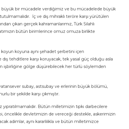
le büyük bir mücadele verdiğimiz ve bu mücadelede büyük
utulmamalıdır. İç ve dış mihraklı teröre karşı yürütülen
ğrından çıkan gerçek kahramanlarımız, Türk Silahlı
atımızın bütün birimlerince omuz omuza birlikte
n, koyun koyuna aynı şehadet şerbetini içen
 dış tehditlere karşı koruyacak, tek yasal güç olduğu asla
n işbirliğine gölge düşürebilecek her türlü söylemden
vatansever subay, astsubay ve erlerinin büyük bölümü,
urlu bir şekilde karşı çıkmıştır.
pratılmamalıdır. Bütün milletimizin tıpkı darbecilere
 öncelikle devletimizin de vereceği destekle, askerimizin
cak adımlar, aynı kararlılıkla ve bütün milletimizce