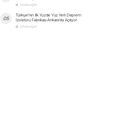
0 PAYLAŞIM
Türkiye’nin İlk Yüzde Yüz Yerli Deprem
İzolatörü Fabrikası Ankara’da Açılıyor
0 PAYLAŞIM