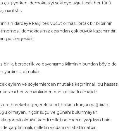
a çalışıyorken, demokrasiyi sekteye uğratacak her türlü
üşmanlıktır.
mizin darbeye karşı tek vücut olması, ortak bir bildirinin
rk etmemesi, demokrasimiz açısından çok büyük kazanımdır.
ın göstergesidir.
birlik, beraberlik ve dayanışma ikliminin bundan böyle de
m yardımcı olmalıdır.
k eylem ve söylemlerden mutlaka kaçınılmalı; bu hassas
esimi her zamankinden daha dikkatli olmalıdır.
zere harekete geçerek kendi halkına kurşun yağdıran
luluğu olmayan, hiçbir suçu ve günahı bulunmayan
akla görevli olduğu kendi milletine mermi yağdıran hain
de çarptırılmalı, milletin vicdanı rahatlatılmalıdır.