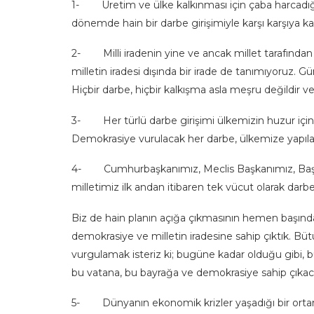
1- Üretim ve ülke kalkınması için çaba harcadığımı
dönemde hain bir darbe girişimiyle karşı karşıya kal
2- Milli iradenin yine ve ancak millet tarafından 
milletin iradesi dışında bir irade de tanımıyoruz.
Hiçbir darbe, hiçbir kalkışma asla meşru değildir v
3- Her türlü darbe girişimi ülkemizin huzur içi
Demokrasiye vurulacak her darbe, ülkemize yapıla
4- Cumhurbaşkanımız, Meclis Başkanımız, Başba
milletimiz ilk andan itibaren tek vücut olarak darbec
Biz de hain planın açığa çıkmasının hemen başında
demokrasiye ve milletin iradesine sahip çıktık. Büt
vurgulamak isteriz ki; bugüne kadar olduğu gibi,
bu vatana, bu bayrağa ve demokrasiye sahip çıkac
5- Dünyanın ekonomik krizler yaşadığı bir ortamd