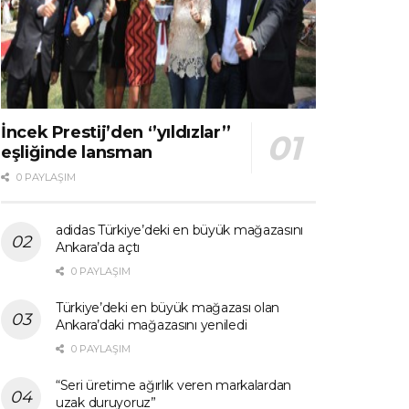
İncek Prestij’den ‘’yıldızlar’’
eşliğinde lansman
0 PAYLAŞIM
adidas Türkiye’deki en büyük mağazasını
Ankara’da açtı
0 PAYLAŞIM
Türkiye’deki en büyük mağazası olan
Ankara’daki mağazasını yeniledi
0 PAYLAŞIM
“Seri üretime ağırlık veren markalardan
uzak duruyoruz”