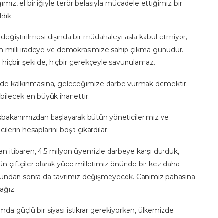
z, el birliğiyle terör belasıyla mücadele ettiğimiz bir
dık.
değiştirilmesi dışında bir müdahaleyi asla kabul etmiyor,
 Gün milli iradeye ve demokrasimize sahip çıkma günüdür.
e hiçbir şekilde, hiçbir gerekçeyle savunulamaz.
nde kalkınmasına, geleceğimize darbe vurmak demektir.
bilecek en büyük ihanettir.
kanımızdan başlayarak bütün yöneticilerimiz ve
ilerin hesaplarını boşa çıkardılar.
n itibaren, 4,5 milyon üyemizle darbeye karşı durduk,
ün çiftçiler olarak yüce milletimiz önünde bir kez daha
 bundan sonra da tavrımız değişmeyecek. Canımız pahasına
ağız.
a güçlü bir siyasi istikrar gerekiyorken, ülkemizde