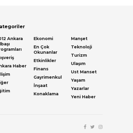
ategoriler
012 Ankara
Ekonomi
Manşet
lbaşı
En Çok
Teknoloji
rogramları
Okunanlar
Turizm
ışveriş
Etkinlikler
Ulaşım
nkara Haber
Finans
Ust Manset
lişim
Gayrimenkul
Yaşam
iğer
İnşaat
Yazarlar
ğitim
Konaklama
Yeni Haber