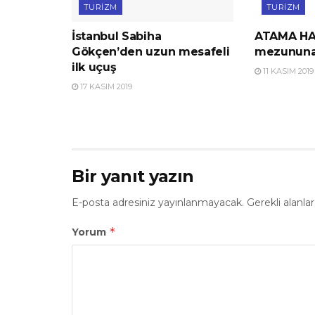
TURIZM
TURIZM
İstanbul Sabiha
ATAMA HAB
Gökçen’den uzun mesafeli
mezununa
ilk uçuş
11 KASIM 2019
17 KASIM 2019
Bir yanıt yazın
E-posta adresiniz yayınlanmayacak.
Gerekli alanla
*
Yorum