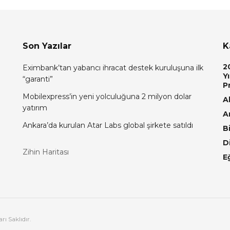
Son Yazılar
K
2
Eximbank’tan yabancı ihracat destek kuruluşuna ilk
Yı
“garanti”
P
Mobilexpress’in yeni yolculuğuna 2 milyon dolar
Al
yatırım
A
Ankara’da kurulan Atar Labs global şirkete satıldı
Bi
D
Zihin Haritası
E
ı Saklıdır.