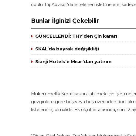
ödülü TripAdvisor’da listelenen işletmelerin sadec
Bunlar İlginizi Çekebilir
GÜNCELLENDİ: THY’den Çin kararı
SKAL’da bayrak değişikliği
Sianji Hotels’e Mısır’dan yatırım
Mükemmellik Sertifikasını alabilmek için işletmel
gezginlere göre beş veya beş üzerinden dört olmal
listelenmiş olmalıdır. Ek ölçütler arasında, son 12 ay
“Divan Otel Ankara, TripAdvisor Mükemmellik Ser