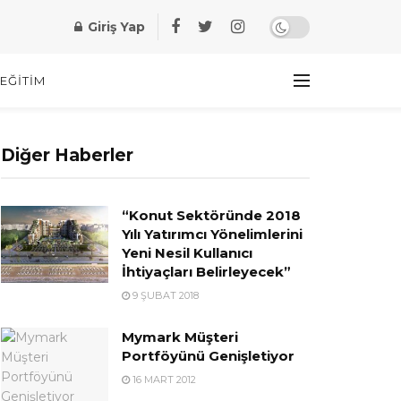
Giriş Yap
EĞITIM
Diğer Haberler
“Konut Sektöründe 2018
Yılı Yatırımcı Yönelimlerini
Yeni Nesil Kullanıcı
İhtiyaçları Belirleyecek”
9 ŞUBAT 2018
Mymark Müşteri
Portföyünü Genişletiyor
16 MART 2012