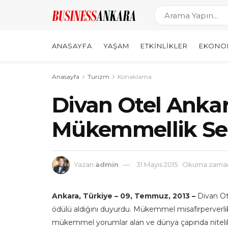
ANASAYFA
YAŞAM
ETKINLIKLER
EKONO
Anasayfa
Turizm
Konaklama
Divan Otel Ankar
Mükemmellik Sert
Yazan
admin
31 Mayıs 2015
Okuma zamanı
Ankara, Türkiye – 09, Temmuz, 2013 –
Divan Ot
ödülü aldığını duyurdu. Mükemmel misafirperverlik 
mükemmel yorumlar alan ve dünya çapında nitelikli iş