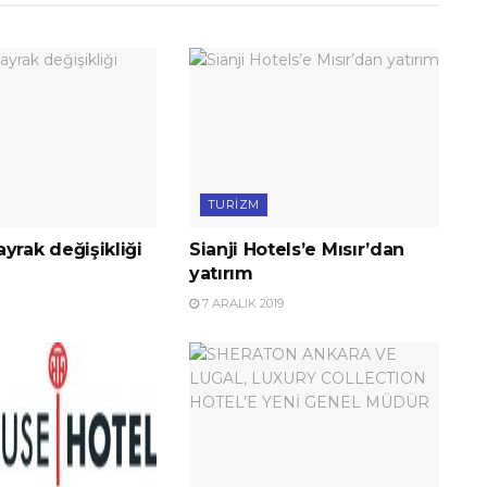
TURIZM
yrak değişikliği
Sianji Hotels’e Mısır’dan
yatırım
7 ARALIK 2019