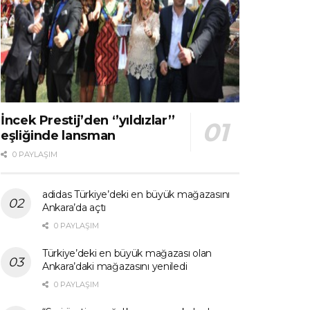
İncek Prestij’den ‘’yıldızlar’’
eşliğinde lansman
0 PAYLAŞIM
adidas Türkiye’deki en büyük mağazasını
Ankara’da açtı
0 PAYLAŞIM
Türkiye’deki en büyük mağazası olan
Ankara’daki mağazasını yeniledi
0 PAYLAŞIM