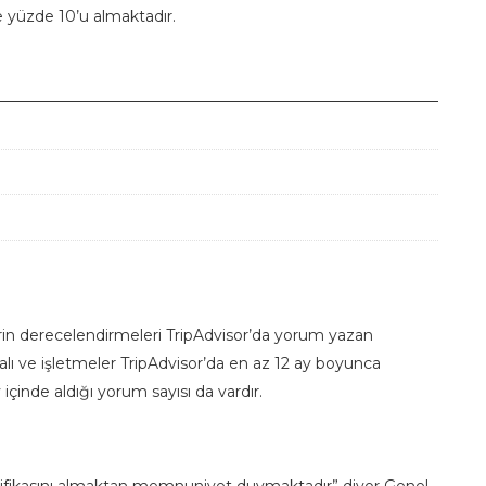
e yüzde 10’u almaktadır.
erin derecelendirmeleri TripAdvisor’da yorum yazan
ı ve işletmeler TripAdvisor’da en az 12 ay boyunca
 içinde aldığı yorum sayısı da vardır.
tifikasını almaktan memnuniyet duymaktadır” diyor Genel