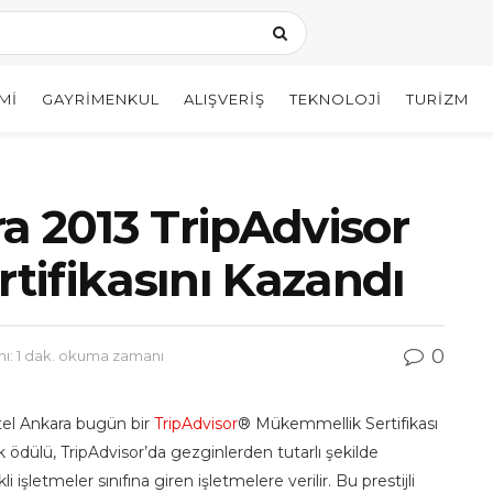
MI
GAYRIMENKUL
ALIŞVERIŞ
TEKNOLOJI
TURIZM
a 2013 TripAdvisor
ifikasını Kazandı
0
: 1 dak. okuma zamanı
el Ankara bugün bir
TripAdvisor
® Mükemmellik Sertifikası
ödülü, TripAdvisor’da gezginlerden tutarlı şekilde
letmeler sınıfına giren işletmelere verilir. Bu prestijli