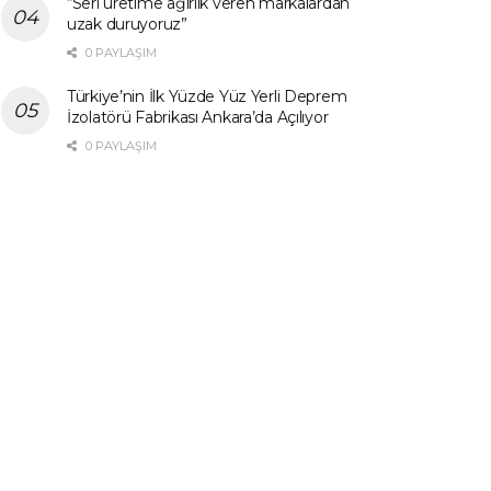
“Seri üretime ağırlık veren markalardan
uzak duruyoruz”
0 PAYLAŞIM
Türkiye’nin İlk Yüzde Yüz Yerli Deprem
İzolatörü Fabrikası Ankara’da Açılıyor
0 PAYLAŞIM