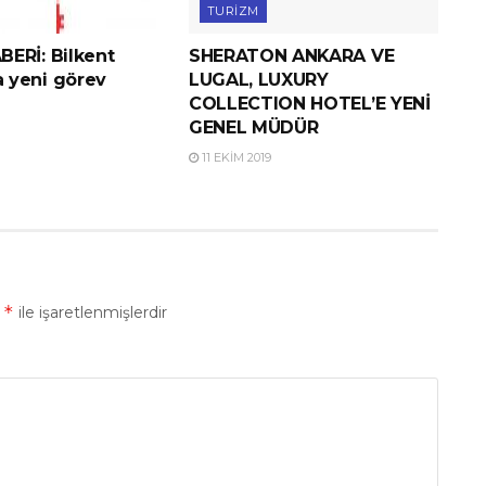
TURIZM
ERİ: Bilkent
SHERATON ANKARA VE
 yeni görev
LUGAL, LUXURY
COLLECTION HOTEL’E YENİ
GENEL MÜDÜR
11 EKIM 2019
*
r
ile işaretlenmişlerdir