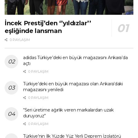
İncek Prestij’den ‘’yıldızlar’’
eşliğinde lansman
0 PAYLAŞIM
adidas Türkiye’deki en büyük mağazasını Ankara’da
açtı
0 PAYLAŞIM
Türkiye’deki en büyük mağazası olan Ankara’daki
mağazasını yeniledi
0 PAYLAŞIM
“Seri üretime ağırlık veren markalardan uzak
duruyoruz”
0 PAYLAŞIM
Türkiye’nin İlk Yüzde Yüz Yerli Deprem İzolatörü