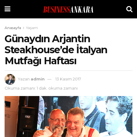
Anasayfa
Yaşam
Günaydın Arjantin
Steakhouse’de İtalyan
Mutfağı Haftası
Yazan
admin
13 Kasım 2017
Okuma zamanı: 1 dak. okuma zamanı