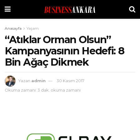
Anasayfa
Yaşam
“Atıklar Orman Olsun”
Kampanyasının Hedefi: 8
Bin Ağaç Dikmek
Yazan
admin
30 Kasım 2017
Okuma zamanı: 3 dak. okuma zamanı