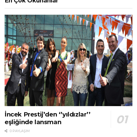
En Çok Okunanlar
İncek Prestij’den ‘’yıldızlar’’
eşliğinde lansman
0 PAYLAŞIM