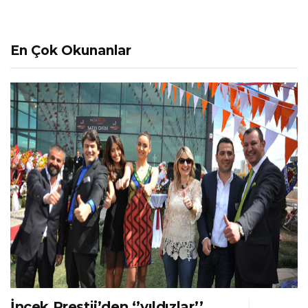
En Çok Okunanlar
İncek Prestij’den ‘’yıldızlar’’