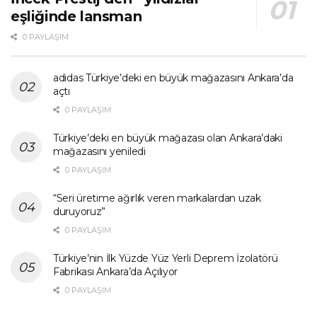
eşliğinde lansman
0 PAYLAŞIM
adidas Türkiye’deki en büyük mağazasını Ankara’da
açtı
0 PAYLAŞIM
Türkiye’deki en büyük mağazası olan Ankara’daki
mağazasını yeniledi
0 PAYLAŞIM
“Seri üretime ağırlık veren markalardan uzak
duruyoruz”
0 PAYLAŞIM
Türkiye’nin İlk Yüzde Yüz Yerli Deprem İzolatörü
Fabrikası Ankara’da Açılıyor
0 PAYLAŞIM