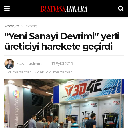
Anasayfa
Teknoloji
“Yeni Sanayi Devrimi” yerli
üreticiyi harekete geçirdi
Yazan
admin
15 Eylül 2015
Okuma zamanı: 2 dak. okuma zamanı