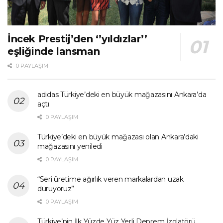
İncek Prestij’den ‘’yıldızlar’’
eşliğinde lansman
0 PAYLAŞIM
adidas Türkiye’deki en büyük mağazasını Ankara’da
açtı
0 PAYLAŞIM
Türkiye’deki en büyük mağazası olan Ankara’daki
mağazasını yeniledi
0 PAYLAŞIM
“Seri üretime ağırlık veren markalardan uzak
duruyoruz”
0 PAYLAŞIM
Türkiye’nin İlk Yüzde Yüz Yerli Deprem İzolatörü