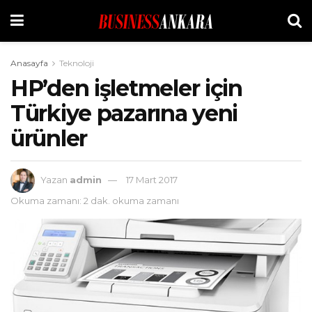
Anasayfa
Teknoloji
HP’den işletmeler için
Türkiye pazarına yeni
ürünler
Yazan
admin
17 Mart 2017
Okuma zamanı: 2 dak. okuma zamanı