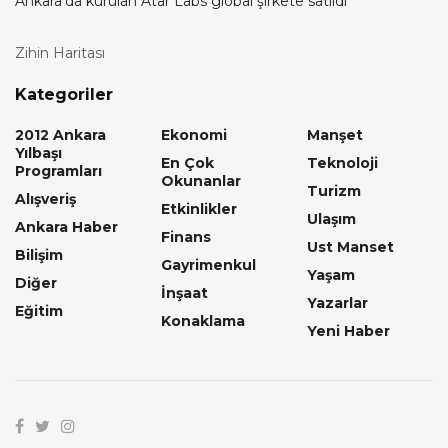
Ankara’da kurulan Atar Labs global şirkete satıldı
Zihin Haritası
Kategoriler
2012 Ankara
Ekonomi
Manşet
Yılbaşı
En Çok
Teknoloji
Programları
Okunanlar
Turizm
Alışveriş
Etkinlikler
Ulaşım
Ankara Haber
Finans
Ust Manset
Bilişim
Gayrimenkul
Yaşam
Diğer
İnşaat
Yazarlar
Eğitim
Konaklama
Yeni Haber