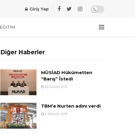
Giriş Yap
EĞITIM
Diğer Haberler
MÜSİAD Hükümetten
“Barış” İstedi
26 KASIM 2015
TBM’e Nurten adını verdi
2 ARALIK 2015