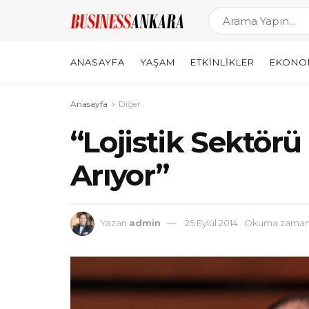
ANASAYFA
YAŞAM
ETKINLIKLER
EKONO
Anasayfa
Diğer
“Lojistik Sektörü
Arıyor”
Yazan
admin
25 Eylül 2014
Okuma zamanı