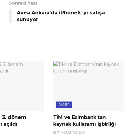
Sonraki Yazı
Avea Ankara’da iPhone6 ‘yı satışa
sunuyor
DIĞER
 3. dönem
TİM ve Eximbank’tan
ı açıldı
kaynak kullanımı işbirliği
17 AĞUSTOS 2018