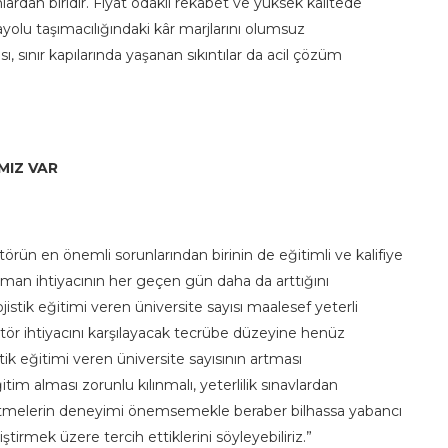
nlardan biridir. Fiyat odaklı rekabet ve yüksek kalitede
yolu taşımacılığındaki kâr marjlarını olumsuz
, sınır kapılarında yaşanan sıkıntılar da acil çözüm
MIZ VAR
ün en önemli sorunlarından birinin de eğitimli ve kalifiye
leman ihtiyacının her geçen gün daha da arttığını
istik eğitimi veren üniversite sayısı maalesef yeterli
tör ihtiyacını karşılayacak tecrübe düzeyine henüz
ik eğitimi veren üniversite sayısının artması
im alması zorunlu kılınmalı, yeterlilik sınavlardan
İşletmelerin deneyimi önemsemekle beraber bilhassa yabancı
tiştirmek üzere tercih ettiklerini söyleyebiliriz.”