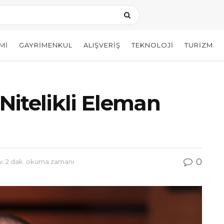
MI
GAYRIMENKUL
ALIŞVERIŞ
TEKNOLOJI
TURIZM
 Nitelikli Eleman
0
: 2 dak. okuma zamanı