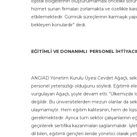
lojistik bölgelerinin oluşturulmaması öncelikli soru
hizmet sunan firmaları zorlamakta ve özellikle kara
etkilemektedir. Gümrük süreçlerinin karmaşık yapısı
bekleyen konulardır” dedi.
EĞİTİMLİ VE DONANIMLI PERSONEL İHTİYACI
ANGİAD Yönetim Kurulu Üyesi Cevdet Ağaçlı, sektör
personel yetersizliği olduğunu söyledi. Eğitimli e
vurgulayan Ağaçlı, şöyle devam etti: “Ülkemizde loj
değildir. Bu üniversitelerden mezun olanlar da sek
ulaşmamıştır. Hem eğitim kalitesinin, hem de lojist
gerekmektedir. Ayrıca tüm sektör çalışanlarının eğit
geçirilerek sertifika kazanmaları sağlanmalıdır. 
dil bilen, eğitimli gençleri ileride yönetici olarak ye