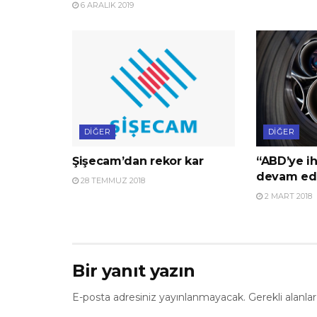
6 ARALIK 2019
DIĞER
DIĞER
Şişecam’dan rekor kar
“ABD’ye ih
devam ed
28 TEMMUZ 2018
2 MART 2018
Bir yanıt yazın
E-posta adresiniz yayınlanmayacak.
Gerekli alanla