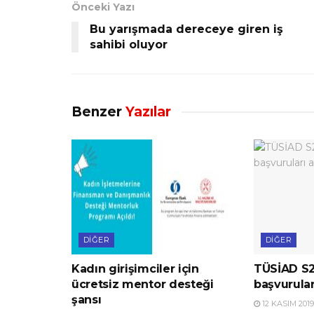
Önceki Yazı
Bu yarışmada dereceye giren iş
sahibi oluyor
Benzer
Yazılar
DIĞER
DIĞER
Kadın girişimciler için
TÜSİAD S2
ücretsiz mentor desteği
başvurular
şansı
12 KASIM 2019