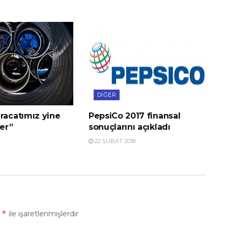
DIĞER
racatımız yine
PepsiCo 2017 finansal
er”
sonuçlarını açıkladı
22 ŞUBAT 2018
*
r
ile işaretlenmişlerdir