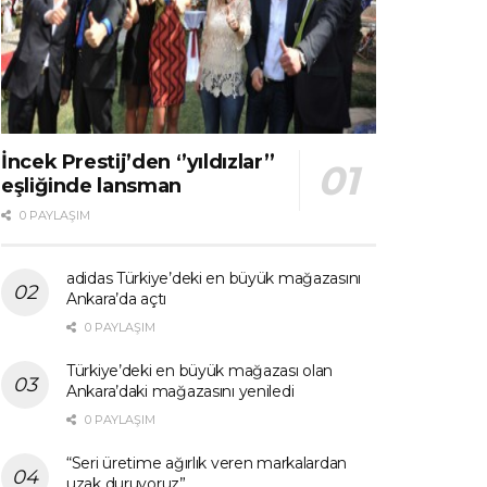
İncek Prestij’den ‘’yıldızlar’’
eşliğinde lansman
0 PAYLAŞIM
adidas Türkiye’deki en büyük mağazasını
Ankara’da açtı
0 PAYLAŞIM
Türkiye’deki en büyük mağazası olan
Ankara’daki mağazasını yeniledi
0 PAYLAŞIM
“Seri üretime ağırlık veren markalardan
uzak duruyoruz”