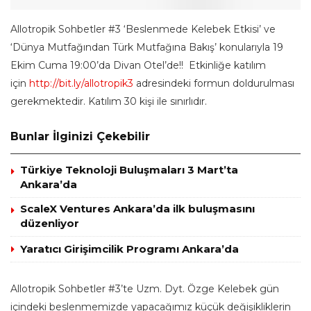
Allotropik Sohbetler #3 ‘Beslenmede Kelebek Etkisi’ ve
‘Dünya Mutfağından Türk Mutfağına Bakış’ konularıyla 19
Ekim Cuma 19:00’da Divan Otel’de!! Etkinliğe katılım
için
http://bit.ly/allotropik3
adresindeki formun doldurulması
gerekmektedir. Katılım 30 kişi ile sınırlıdır.
Bunlar İlginizi Çekebilir
Türkiye Teknoloji Buluşmaları 3 Mart’ta
Ankara’da
ScaleX Ventures Ankara’da ilk buluşmasını
düzenliyor
Yaratıcı Girişimcilik Programı Ankara’da
Allotropik Sohbetler #3’te Uzm. Dyt. Özge Kelebek gün
içindeki beslenmemizde yapacağımız küçük değişikliklerin