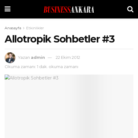
Anasayfa
Etkinlikler
Allotropik Sohbetler #3
Yazan
admin
22 Ekim 2012
Okuma zamanı: 1 dak. okuma zamanı