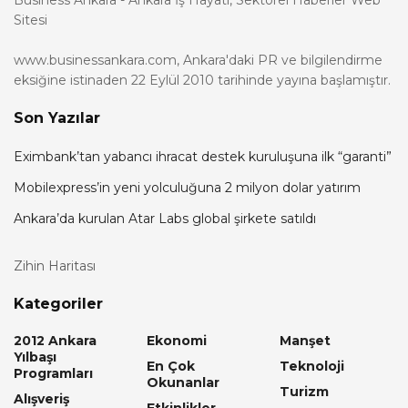
Business Ankara - Ankara İş Hayatı, Sektörel Haberler Web
Sitesi
www.businessankara.com, Ankara'daki PR ve bilgilendirme
eksiğine istinaden 22 Eylül 2010 tarihinde yayına başlamıştır.
Son Yazılar
Eximbank’tan yabancı ihracat destek kuruluşuna ilk “garanti”
Mobilexpress’in yeni yolculuğuna 2 milyon dolar yatırım
Ankara’da kurulan Atar Labs global şirkete satıldı
Zihin Haritası
Kategoriler
2012 Ankara
Ekonomi
Manşet
Yılbaşı
En Çok
Teknoloji
Programları
Okunanlar
Turizm
Alışveriş