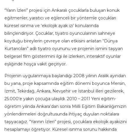
“Yarın İzleri” projesi için Ankaralı çocuklarla buluşan konuk
eğitmenler, yaratıcı ve eğlenceli bir yöntemle çocukları
küresel ısınma ve ‘ekolojik ayak izi’ konularında
bilinçlendiriyor. Çocuklar, tiyatro oyuncularının sahneye
koyduğu bireylerin çevreye olan etkisini anlatan “Dünya
Kurtarıcıları” adlı tiyatro oyununu ve projenin ismini taşıyan
belgesel film gösterimini ilgi ile izlerken, interaktif oyunlar
eşliğinde hoşça vakit geçiriyor.
Projenin uygulanmaya başlandığı 2008 yılının Aralık ayından
bu yana, proje kapsamında eğitim dönemi boyunca Mersin,
İzmit, Tekirdağ, Ankara, Nevşehir ve İstanbul illeri gezilerek,
25.000’e yakın çocuğa ulaşıldı. 2010 – 2011 Yeni eğitim-
öğretim yılında Ankara‘dan sonra Miilli Eğitim Bakanlığımızın
yönlendirmeleri doğrultusunda ihtiyaç duyulan noktalara
taşıyacağız. “Yarının İzleri” projesi, çocuklara ekolojik ayakizini
hesaplamayı öğretiyor. Küresel ısınma sorunu hakkında