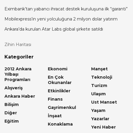
Eximbank’tan yabancı ihracat destek kuruluşuna ilk “garanti”
Mobilexpress’in yeni yolculuğuna 2 milyon dolar yatırım
Ankara’da kurulan Atar Labs global şirkete satıldı
Zihin Haritası
Kategoriler
2012 Ankara
Ekonomi
Manşet
Yılbaşı
En Çok
Teknoloji
Programları
Okunanlar
Turizm
Alışveriş
Etkinlikler
Ulaşım
Ankara Haber
Finans
Ust Manset
Bilişim
Gayrimenkul
Yaşam
Diğer
İnşaat
Yazarlar
Eğitim
Konaklama
Yeni Haber