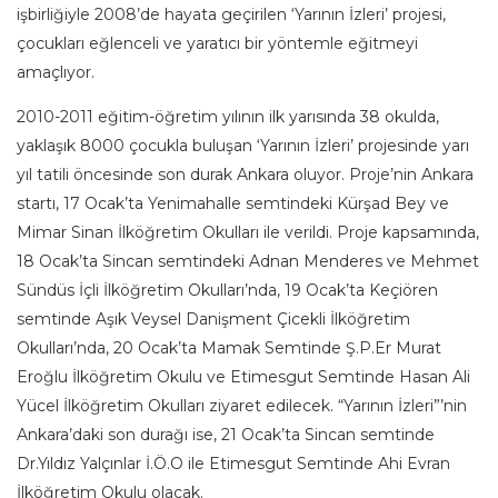
işbirliğiyle 2008’de hayata geçirilen ‘Yarının İzleri’ projesi,
çocukları eğlenceli ve yaratıcı bir yöntemle eğitmeyi
amaçlıyor.
2010-2011 eğitim-öğretim yılının ilk yarısında 38 okulda,
yaklaşık 8000 çocukla buluşan ‘Yarının İzleri’ projesinde yarı
yıl tatili öncesinde son durak Ankara oluyor. Proje’nin Ankara
startı, 17 Ocak’ta Yenimahalle semtindeki Kürşad Bey ve
Mimar Sinan İlköğretim Okulları ile verildi. Proje kapsamında,
18 Ocak’ta Sincan semtindeki Adnan Menderes ve Mehmet
Sündüs İçli İlköğretim Okulları’nda, 19 Ocak’ta Keçiören
semtinde Aşık Veysel Danişment Çicekli İlköğretim
Okulları’nda, 20 Ocak’ta Mamak Semtinde Ş.P.Er Murat
Eroğlu İlköğretim Okulu ve Etimesgut Semtinde Hasan Ali
Yücel İlköğretim Okulları ziyaret edilecek. “Yarının İzleri”’nin
Ankara’daki son durağı ise, 21 Ocak’ta Sincan semtinde
Dr.Yıldız Yalçınlar İ.Ö.O ile Etimesgut Semtinde Ahi Evran
İlköğretim Okulu olacak.