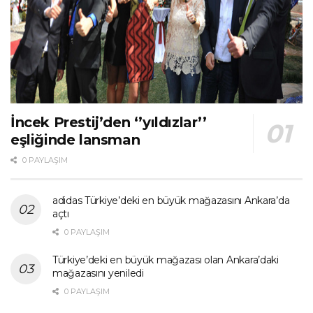
İncek Prestij’den ‘’yıldızlar’’
eşliğinde lansman
0 PAYLAŞIM
adidas Türkiye’deki en büyük mağazasını Ankara’da
açtı
0 PAYLAŞIM
Türkiye’deki en büyük mağazası olan Ankara’daki
mağazasını yeniledi
0 PAYLAŞIM