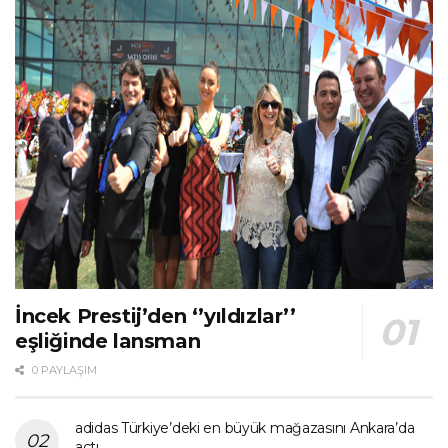
İncek Prestij’den ‘’yıldızlar’’
eşliğinde lansman
0 PAYLAŞIM
adidas Türkiye’deki en büyük mağazasını Ankara’da
açtı