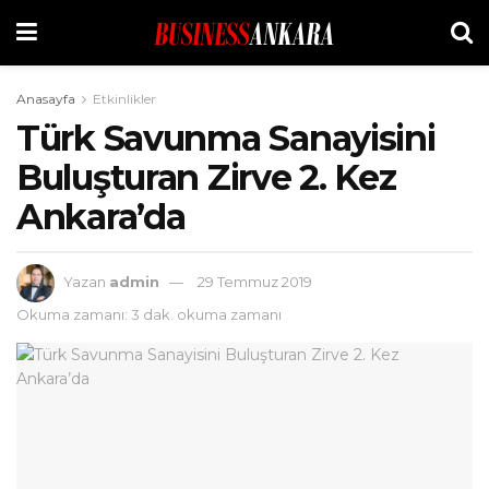
Anasayfa
Etkinlikler
Türk Savunma Sanayisini
Buluşturan Zirve 2. Kez
Ankara’da
Yazan
admin
29 Temmuz 2019
Okuma zamanı: 3 dak. okuma zamanı