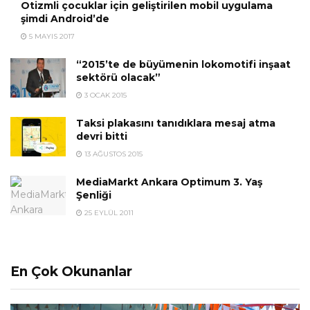
Otizmli çocuklar için geliştirilen mobil uygulama
şimdi Android’de
5 MAYIS 2017
“2015’te de büyümenin lokomotifi inşaat
sektörü olacak”
3 OCAK 2015
Taksi plakasını tanıdıklara mesaj atma
devri bitti
13 AĞUSTOS 2015
MediaMarkt Ankara Optimum 3. Yaş
Şenliği
25 EYLÜL 2011
En Çok Okunanlar