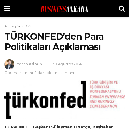
Anasayfa
Diğer
TÜRKONFED’den Para
Politikaları Açıklaması
Yazan
admin
30 Ağustos 2014
Okuma zamanı: 2 dak. okuma zamanı
TÜRKONFED Başkanı Süleyman Onatça, Başbakan