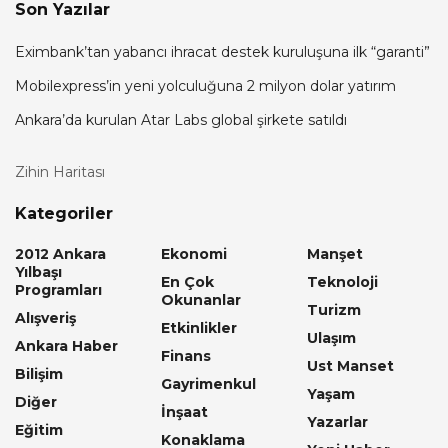
Son Yazılar
Eximbank’tan yabancı ihracat destek kuruluşuna ilk “garanti”
Mobilexpress’in yeni yolculuğuna 2 milyon dolar yatırım
Ankara’da kurulan Atar Labs global şirkete satıldı
Zihin Haritası
Kategoriler
2012 Ankara
Ekonomi
Manşet
Yılbaşı
En Çok
Teknoloji
Programları
Okunanlar
Turizm
Alışveriş
Etkinlikler
Ulaşım
Ankara Haber
Finans
Ust Manset
Bilişim
Gayrimenkul
Yaşam
Diğer
İnşaat
Yazarlar
Eğitim
Konaklama