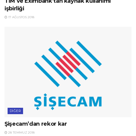
TİM ve Eximbank’tan kaynak kullanımı
işbirliği
17 AĞUSTOS 2018
DIĞER
Şişecam’dan rekor kar
28 TEMMUZ 2018