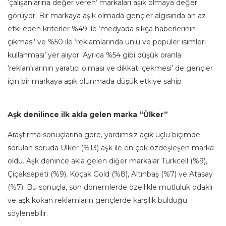
‘çalışanlarına değer veren’ markaları aşık olmaya değer
görüyor. Bir markaya aşık olmada gençler algısında an az
etki eden kriterler %49 ile ‘medyada sıkça haberlerinin
çıkması’ ve %50 ile ‘reklamlarında ünlü ve popüler isimleri
kullanması’ yer alıyor. Ayrıca %54 gibi düşük oranla
‘reklamlarının yaratıcı olması ve dikkati çekmesi’ de gençler
için bir markaya aşık olunmada düşük etkiye sahip
Aşk denilince ilk akla gelen marka “Ülker”
Araştırma sonuçlarına göre,
yardımsız açık uçlu biçimde
sorulan soruda Ülker (%13) aşk ile en çok özdeşleşen marka
oldu. Aşk denince akla gelen diğer markalar Turkcell (%9),
Çiçeksepeti (%9), Koçak Gold (%8), Altınbaş (%7) ve Atasay
(%7). Bu sonuçla, son dönemlerde özellikle mutluluk odaklı
ve aşk kokan reklamların gençler­de karşılık bulduğu
söylenebilir.