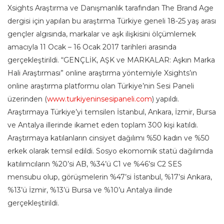
Xsights Araştırma ve Danışmanlık tarafından The Brand Age
dergisi için yapılan bu araştırma Türkiye geneli 18-25 yaş arası
gençler algısında, markalar ve aşk ilişkisini ölçümlemek
amacıyla 11 Ocak – 16 Ocak 2017 tarihleri arasında
gerçekleştirildi. “GENÇLİK, AŞK ve MARKALAR: Aşkın Marka
Hali Araştırması” online araştırma yöntemiyle Xsights’ın
online araştırma platformu olan Türkiye’nin Sesi Paneli
üzerinden (
www.turkiyeninsesipaneli.com
) yapıldı.
Araştırmaya Türkiye’yi temsilen İstanbul, Ankara, İzmir, Bursa
ve Antalya illerinde ikamet eden toplam 300 kişi katıldı.
Araştırmaya katılanların cinsiyet dağılımı %50 kadın ve %50
erkek olarak temsil edildi. Sosyo ekomomik statü dağılımda
katılımcıların %20’si AB, %34’ü C1 ve %46’sı C2 SES
mensubu olup, görüşmelerin %47’si İstanbul, %17’si Ankara,
%13’ü İzmir, %13’ü Bursa ve %10’u Antalya ilinde
gerçekleştirildi.