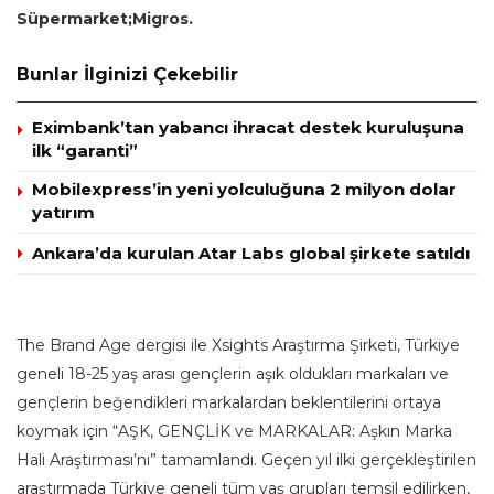
Süpermarket;Migros.
Bunlar İlginizi Çekebilir
Eximbank’tan yabancı ihracat destek kuruluşuna
ilk “garanti”
Mobilexpress’in yeni yolculuğuna 2 milyon dolar
yatırım
Ankara’da kurulan Atar Labs global şirkete satıldı
The Brand Age dergisi ile Xsights Araştırma Şirketi, Türkiye
geneli 18-25 yaş arası gençlerin aşık oldukları markaları ve
gençlerin beğendikleri markalardan beklentilerini ortaya
koymak için “AŞK, GENÇLİK ve MARKALAR: Aşkın Marka
Hali Araştırması’nı” tamamlandı. Geçen yıl ilki gerçekleştirilen
araştırmada Türkiye geneli tüm yaş grupları temsil edilirken,