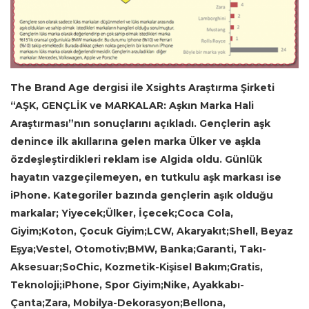
The Brand Age dergisi ile Xsights Araştırma Şirketi
“AŞK, GENÇLİK ve MARKALAR: Aşkın Marka Hali
Araştırması”nın sonuçlarını açıkladı. Gençlerin aşk
denince ilk akıllarına gelen marka Ülker ve aşkla
özdeşleştirdikleri reklam ise Algida oldu. Günlük
hayatın vazgeçilemeyen, en tutkulu aşk markası ise
iPhone. Kategoriler bazında gençlerin aşık olduğu
markalar; Yiyecek;Ülker, İçecek;Coca Cola,
Giyim;Koton, Çocuk Giyim;LCW, Akaryakıt;Shell, Beyaz
Eşya;Vestel, Otomotiv;BMW, Banka;Garanti, Takı-
Aksesuar;SoChic, Kozmetik-Kişisel Bakım;Gratis,
Teknoloji;iPhone, Spor Giyim;Nike, Ayakkabı-
Çanta;Zara, Mobilya-Dekorasyon;Bellona,