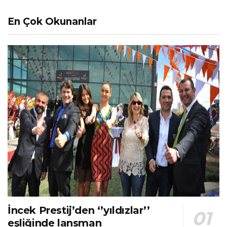
En Çok Okunanlar
İncek Prestij’den ‘’yıldızlar’’
eşliğinde lansman