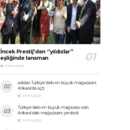
İncek Prestij’den ‘’yıldızlar’’
eşliğinde lansman
0 PAYLAŞIM
adidas Türkiye’deki en büyük mağazasını
Ankara’da açtı
0 PAYLAŞIM
Türkiye’deki en büyük mağazası olan
Ankara’daki mağazasını yeniledi
0 PAYLAŞIM