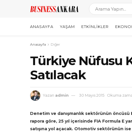
ANASAYFA
YAŞAM
ETKINLIKLER
EKONO
Anasayfa
Diğer
Türkiye Nüfusu K
Satılacak
Yazan
admin
30 Mayıs 2015
Okuma zaman
Denetim ve danışmanlık sektörünün öncüsü EY
rapora göre, 25 yıl içerisinde FIA Formula E ya
satışına yol açacak. Otomotiv sektörünün ise