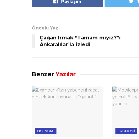
Paylaşım
Önceki Yazı
Çağan Irmak “Tamam mıyız?”ı
Ankaralılar’la izledi
Benzer
Yazılar
EKONOMI
EKONOMI