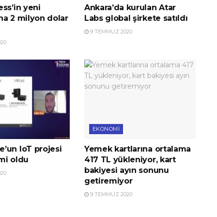
ss’in yeni
Ankara’da kurulan Atar
na 2 milyon dolar
Labs global şirkete satıldı
9 TEMMUZ 2020
20
EKONOMI
’un IoT projesi
Yemek kartlarına ortalama
imi oldu
417 TL yükleniyor, kart
bakiyesi ayın sonunu
20
getiremiyor
9 TEMMUZ 2020