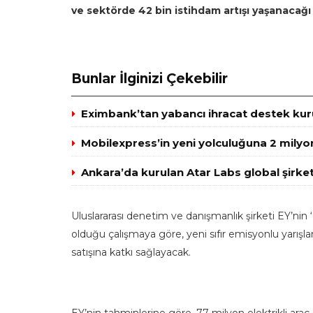
ve sektörde 42 bin istihdam artışı yaşanacağı 
Bunlar İlginizi Çekebilir
Eximbank’tan yabancı ihracat destek kuru
Mobilexpress’in yeni yolculuğuna 2 milyo
Ankara’da kurulan Atar Labs global şirket
Uluslararası denetim ve danışmanlık şirketi EY’nin
olduğu çalışmaya göre, yeni sıfır emisyonlu yarışla
satışına katkı sağlayacak.
EY’nin tahminlerine göre, 77 milyon elektrikli araç