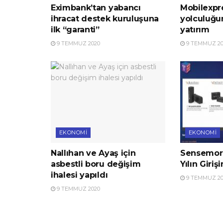
Eximbank’tan yabancı
Mobilexpre
ihracat destek kuruluşuna
yolculuğu
ilk “garanti”
yatırım
9 TEMMUZ 2020
9 TEMMUZ 20
EKONOMI
EKONOMI
Nallıhan ve Ayaş için
Sensemore
asbestli boru değişim
Yılın Giriş
ihalesi yapıldı
9 TEMMUZ 20
9 TEMMUZ 2020