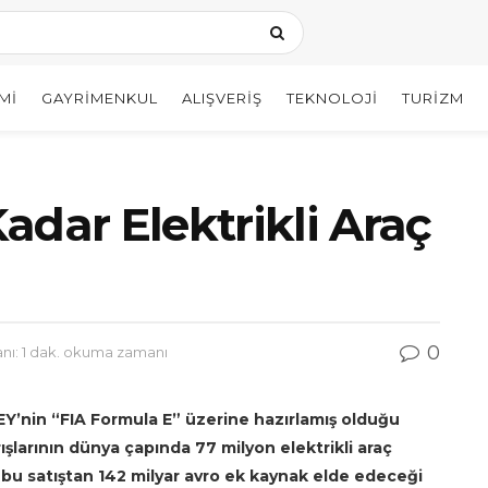
MI
GAYRIMENKUL
ALIŞVERIŞ
TEKNOLOJI
TURIZM
adar Elektrikli Araç
0
ı: 1 dak. okuma zamanı
’nin “FIA Formula E” üzerine hazırlamış olduğu
rışlarının dünya çapında 77 milyon elektrikli araç
 bu satıştan 142 milyar avro ek kaynak elde edeceği