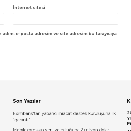
İnternet sitesi
n adım, e-posta adresim ve site adresim bu tarayıcıya
Son Yazılar
K
2
Eximbank’tan yabancı ihracat destek kuruluşuna ilk
Yı
“garanti”
P
Mobilexpress’in yeni yolculuğuna 2 milyon dolar