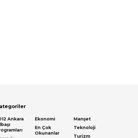
ategoriler
012 Ankara
Ekonomi
Manşet
lbaşı
En Çok
Teknoloji
rogramları
Okunanlar
Turizm