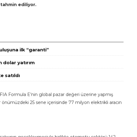
tahmin ediliyor.
luşuna ilk “garanti”
n dolar yatırım
e satıldı
 ‘FIA Formula E’nin global pazar değeri üzerine yapmış
r önümüzdeki 25 sene içerisinde 77 milyon elektrikli aracın
 satışının geçekleşmesiyle birlikte otomotiv sektörü 142