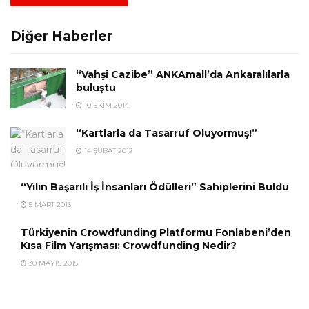
Diğer Haberler
“Vahşi Cazibe” ANKAmall’da Ankaralılarla
buluştu
10 EKIM 2014
“Kartlarla da Tasarruf Oluyormuş!”
14 ŞUBAT 2012
“Yılın Başarılı İş İnsanları Ödülleri” Sahiplerini Buldu
5 MART 2013
Türkiyenin Crowdfunding Platformu Fonlabeni’den
Kısa Film Yarışması: Crowdfunding Nedir?
30 MAYIS 2015