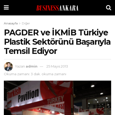
Anasayfa
Diğer
PAGDER ve İKMİB Türkiye
Plastik Sektörünü Başarıyla
Temsil Ediyor
Yazan
admin
25 Mayıs 2013
Okuma zamanı: 3 dak. okuma zamanı