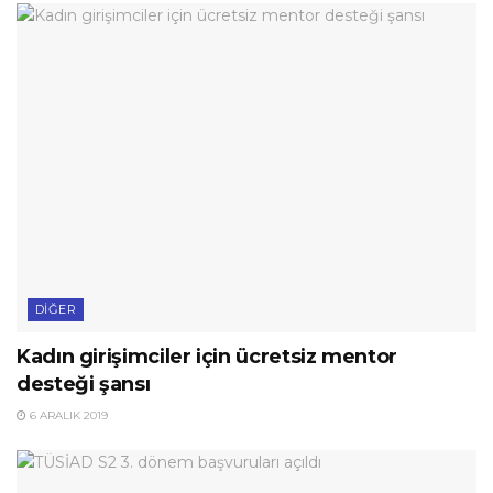
DIĞER
Kadın girişimciler için ücretsiz mentor
desteği şansı
6 ARALIK 2019