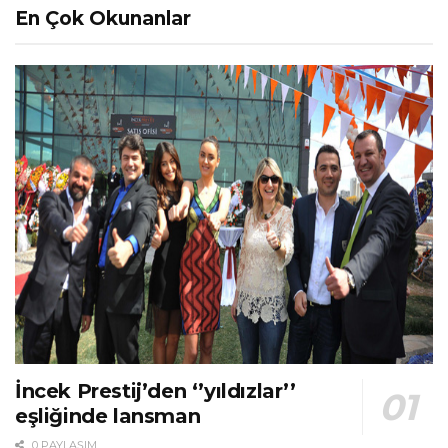
En Çok Okunanlar
İncek Prestij’den ‘’yıldızlar’’
eşliğinde lansman
0 PAYLAŞIM