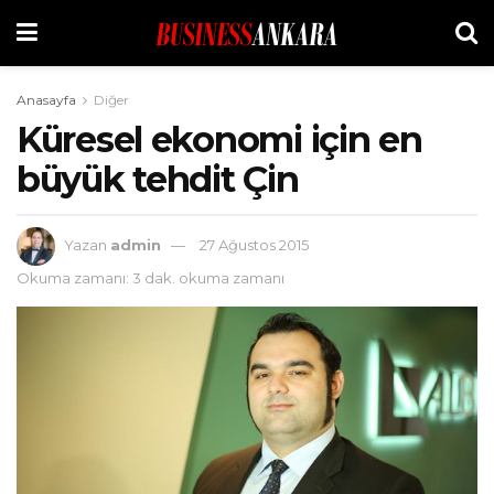
Anasayfa
Diğer
Küresel ekonomi için en
büyük tehdit Çin
Yazan
admin
27 Ağustos 2015
Okuma zamanı: 3 dak. okuma zamanı