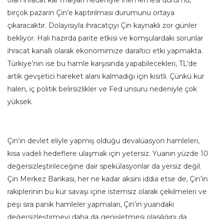
olan ihracat kar marjları nedeniyle inememesi durumu,
birçok pazarın Çin’e kaptırılması durumunu ortaya
çıkaracaktır. Dolayısıyla ihracatçıyı Çin kaynaklı zor günler
bekliyor. Hali hazırda parite etkisi ve komşulardaki sorunlar
ihracat kanallı olarak ekonomimize daraltıcı etki yapmakta.
Türkiye’nin ise bu hamle karşısında yapabilecekleri, TL’de
artık gevşetici hareket alanı kalmadığı için kısıtlı. Çünkü kur
halen, iç politik belirsizlikler ve Fed unsuru nedeniyle çok
yüksek.
Çin’in devlet eliyle yapmış olduğu devalüasyon hamleleri,
kısa vadeli hedeflere ulaşmak için yetersiz. Yuanın yüzde 10
değersizleştirileceğine dair spekülasyonlar da yersiz değil.
Çin Merkez Bankası, her ne kadar aksini iddia etse de, Çin’in
rakiplerinin bu kur savaşı içine istemsiz olarak çekilmeleri ve
peşi sıra panik hamleler yapmaları, Çin’in yuandaki
değersizleştirmeyi daha da genişletmesi olasılığını da