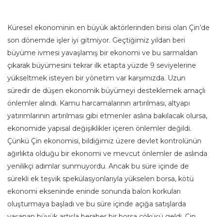
Küresel ekonominin en büyük aktörlerinden birisi olan Çin’de
son dönemde işler iyi gitmiyor. Geçtiğimiz yıldan beri
büyüme ivmesi yavaşlamış bir ekonomi ve bu sarmaldan
çıkarak büyümesini tekrar ilk etapta yüzde 9 seviyelerine
yükseltmek isteyen bir yönetim var karşımızda. Uzun
süredir de düşen ekonomik büyümeyi desteklemek amaçlı
önlemler alındı. Kamu harcamalarının artırılması, altyapı
yatırımlarının artırılması gibi etmenler aslına bakılacak olursa,
ekonomide yapısal değişiklikler içeren önlemler değildi.
Çünkü Çin ekonomisi, bildiğimiz üzere devlet kontrolünün
ağırlıkta olduğu bir ekonomi ve mevcut önlemler de aslında
yenilikçi adımlar sunmuyordu. Ancak bu süre içinde de
sürekli ek teşvik spekülasyonlarıyla yükselen borsa, kötü
ekonomi ekseninde eninde sonunda balon korkuları
oluşturmaya başladı ve bu süre içinde açığa satışlarda
yaşanan büyük artışla beraber bir borsa çöküşü geldi. Çin