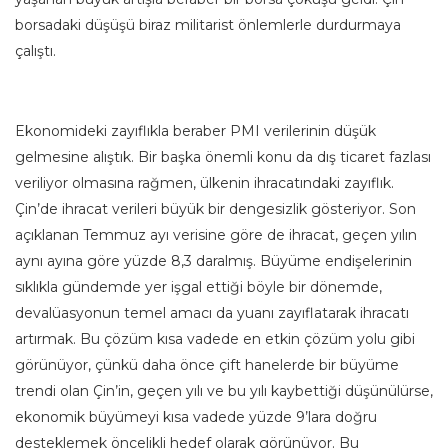
borsadaki düşüşü biraz militarist önlemlerle durdurmaya
çalıştı.
Ekonomideki zayıflıkla beraber PMI verilerinin düşük
gelmesine alıştık. Bir başka önemli konu da dış ticaret fazlası
veriliyor olmasına rağmen, ülkenin ihracatındaki zayıflık.
Çin’de ihracat verileri büyük bir dengesizlik gösteriyor. Son
açıklanan Temmuz ayı verisine göre de ihracat, geçen yılın
aynı ayına göre yüzde 8,3 daralmış. Büyüme endişelerinin
sıklıkla gündemde yer işgal ettiği böyle bir dönemde,
devalüasyonun temel amacı da yuanı zayıflatarak ihracatı
artırmak. Bu çözüm kısa vadede en etkin çözüm yolu gibi
görünüyor, çünkü daha önce çift hanelerde bir büyüme
trendi olan Çin’in, geçen yılı ve bu yılı kaybettiği düşünülürse,
ekonomik büyümeyi kısa vadede yüzde 9’lara doğru
desteklemek öncelikli hedef olarak görünüyor. Bu