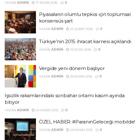
YAZAN
ADMIN
17 NISAN 2016
0
Piyasaların olumlu tepkisi için toplumsal
konsensüs şart
YAZAN
ADMIN
22 ŞUBAT 2016
0
Türkiye’nin 2015 ihracat karnesi açıklandı
YAZAN
ADMIN
14 OCAK 2016
0
Vergide yeni dönem başlıyor
YAZAN
ADMIN
25 KASIM 2015
0
İşsizlik rakamlarındaki sonbahar ortamı kasım ayında
bitiyor
YAZAN
ADMIN
24 KASIM 2015
0
ÖZEL HABER: #ParanınGeleceği mobilde!
YAZAN
ADMIN
29 KASIM 2015
0