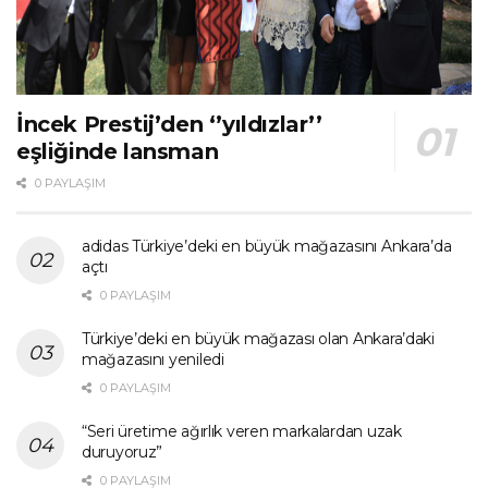
İncek Prestij’den ‘’yıldızlar’’
eşliğinde lansman
0 PAYLAŞIM
adidas Türkiye’deki en büyük mağazasını Ankara’da
açtı
0 PAYLAŞIM
Türkiye’deki en büyük mağazası olan Ankara’daki
mağazasını yeniledi
0 PAYLAŞIM
“Seri üretime ağırlık veren markalardan uzak
duruyoruz”
0 PAYLAŞIM