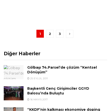
1
2
3
Diğer Haberler
Gölbaşı 74.Parsel’de çözüm “Kentsel
Dönüşüm”
25 EYLÜL 2011
Başkentli Genç Girişimciler GGYD
Balosu’nda Buluştu
16 MAYIS 2017
“KKDF’nin kalkması ekonomiye doping