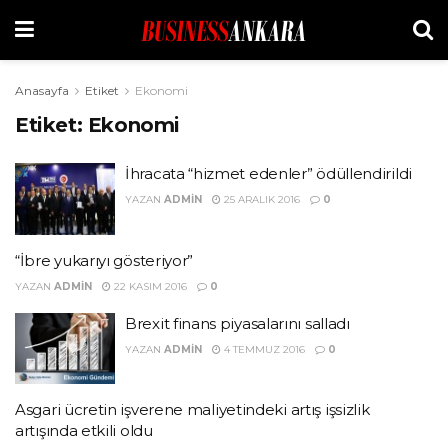
Anasayfa
Etiket
Ekonomi
Etiket:
Ekonomi
İhracata “hizmet edenler” ödüllendirildi
YAZAN
ADMIN
25 ARALIK 2016
0
“İbre yukarıyı gösteriyor”
YAZAN
ADMIN
22 KASIM 2016
0
Brexit finans piyasalarını salladı
YAZAN
ADMIN
4 TEMMUZ 2016
0
Asgari ücretin işverene maliyetindeki artış işsizlik
artışında etkili oldu