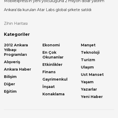
Mobilexpress’in yeni yolculuğuna 2 milyon dolar yatırım
Ankara’da kurulan Atar Labs global şirkete satıldı
Zihin Haritası
Kategoriler
2012 Ankara
Ekonomi
Manşet
Yılbaşı
En Çok
Teknoloji
Programları
Okunanlar
Turizm
Alışveriş
Etkinlikler
Ulaşım
Ankara Haber
Finans
Ust Manset
Bilişim
Gayrimenkul
Yaşam
Diğer
İnşaat
Yazarlar
Eğitim
Konaklama
Yeni Haber