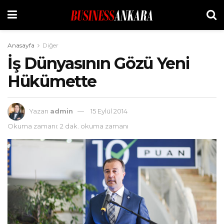
Anasayfa
Diğer
İş Dünyasının Gözü Yeni
Hükümette
Yazan
admin
15 Eylül 2014
Okuma zamanı: 2 dak. okuma zamanı