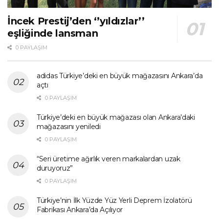
İncek Prestij’den ‘’yıldızlar’’
eşliğinde lansman
0 PAYLAŞIM
adidas Türkiye’deki en büyük mağazasını Ankara’da
açtı
0 PAYLAŞIM
Türkiye’deki en büyük mağazası olan Ankara’daki
mağazasını yeniledi
0 PAYLAŞIM
“Seri üretime ağırlık veren markalardan uzak
duruyoruz”
0 PAYLAŞIM
Türkiye’nin İlk Yüzde Yüz Yerli Deprem İzolatörü
Fabrikası Ankara’da Açılıyor