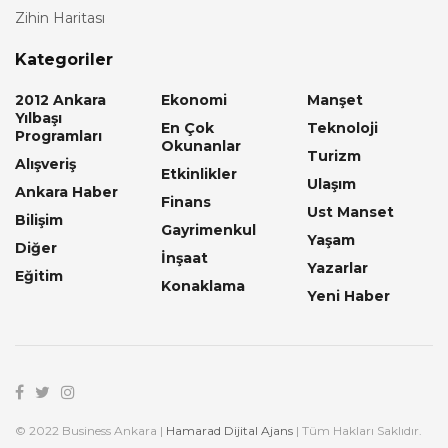
Zihin Haritası
Kategoriler
2012 Ankara
Ekonomi
Manşet
Yılbaşı
En Çok
Teknoloji
Programları
Okunanlar
Turizm
Alışveriş
Etkinlikler
Ulaşım
Ankara Haber
Finans
Ust Manset
Bilişim
Gayrimenkul
Yaşam
Diğer
İnşaat
Yazarlar
Eğitim
Konaklama
Yeni Haber
© 2022 Business Ankara |
Hamarad Dijital Ajans
| Tüm Hakları Saklıdır.