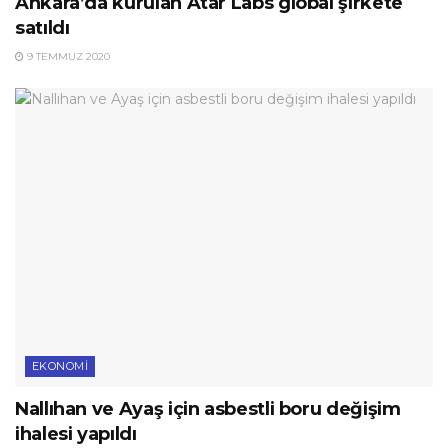
Ankara’da kurulan Atar Labs global şirkete
satıldı
9 TEMMUZ 2020
EKONOMI
Nallıhan ve Ayaş için asbestli boru değişim
ihalesi yapıldı