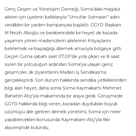
Genç Girişim ve Yönetişim Derneği, Soma’daki mağdur
aileleri için üyelerin katkılarıyla “Umutlar Solmasın” adını
verdikleri bir yardım kampanyası başlattı. GGYD Başkanı
M.Nezih Allıoğlu ve beraberindeki bir heyet de kazada
yaşamını yitiren madencilerin ailelerinin ihtiyaçlarını
belirlemek ve başsağlığı dilemek amacıyla bölgeye gitti.
Geçen Cuma sabahı saat 07.00’de yola çıkan ve 8 saat
süren bir yolculuğun ardından Soma’ya ulaşan genç
girişimciler, ilk ziyaretlerini Maden İş Sendikası’na
gerçekleştirdi. Son durum hakkında sendika yetkililerinden
bilgi alan heyet, daha sonra Soma Kaymakamı Mehmet
Bahattin Atçı’yla makamında bir araya geldi. Görüşmede
GGYD hakkında bilgi veren, kazadan duydukları büyük
üzüntüyü dile getiren dernek yönetimi, Soma için neler
yapabilecekleri konusunda Kaymakam Atçı’yla fikir
alışverişinde bulundu.