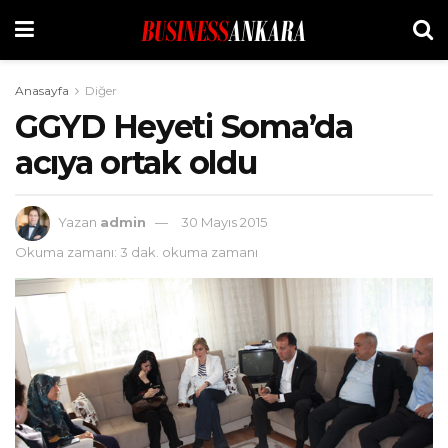
Anasayfa
Diğer
GGYD Heyeti Soma’da
acıya ortak oldu
Yazan
admin
30 Mayıs 2015
Okuma zamanı: 3 dak. okuma zamanı