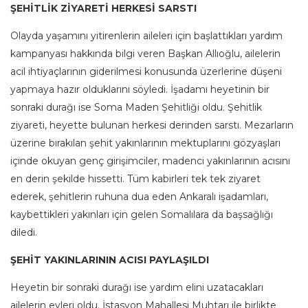
ŞEHİTLİK ZİYARETİ HERKESİ SARSTI
Olayda yaşamını yitirenlerin aileleri için başlattıkları yardım
kampanyası hakkında bilgi veren Başkan Allıoğlu, ailelerin
acil ihtiyaçlarının giderilmesi konusunda üzerlerine düşeni
yapmaya hazır olduklarını söyledi. İşadamı heyetinin bir
sonraki durağı ise Soma Maden Şehitliği oldu. Şehitlik
ziyareti, heyette bulunan herkesi derinden sarstı. Mezarların
üzerine bırakılan şehit yakınlarının mektuplarını gözyaşları
içinde okuyan genç girişimciler, madenci yakınlarının acısını
en derin şekilde hissetti. Tüm kabirleri tek tek ziyaret
ederek, şehitlerin ruhuna dua eden Ankaralı işadamları,
kaybettikleri yakınları için gelen Somalılara da başsağlığı
diledi.
ŞEHİT YAKINLARININ ACISI PAYLAŞILDI
Heyetin bir sonraki durağı ise yardım elini uzatacakları
ailelerin evleri oldu. İstasyon Mahallesi Muhtarı ile birlikte