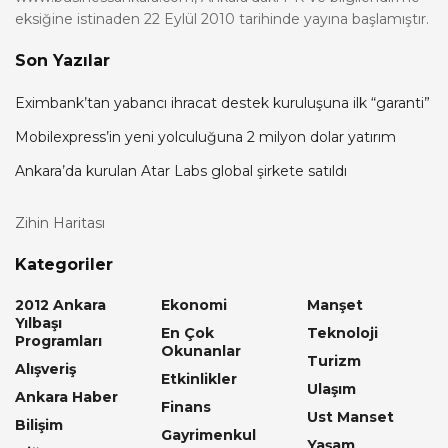
eksiğine istinaden 22 Eylül 2010 tarihinde yayına başlamıştır.
Son Yazılar
Eximbank’tan yabancı ihracat destek kuruluşuna ilk “garanti”
Mobilexpress’in yeni yolculuğuna 2 milyon dolar yatırım
Ankara’da kurulan Atar Labs global şirkete satıldı
Zihin Haritası
Kategoriler
2012 Ankara
Ekonomi
Manşet
Yılbaşı
En Çok
Teknoloji
Programları
Okunanlar
Turizm
Alışveriş
Etkinlikler
Ulaşım
Ankara Haber
Finans
Ust Manset
Bilişim
Gayrimenkul
Yaşam