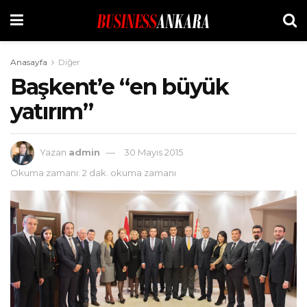
Anasayfa
Diğer
Başkent’e “en büyük
yatırım”
Yazan
admin
30 Mayıs 2015
Okuma zamanı: 2 dak. okuma zamanı