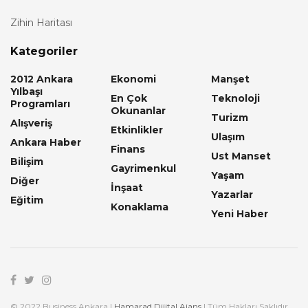
Zihin Haritası
Kategoriler
2012 Ankara
Ekonomi
Manşet
Yılbaşı
En Çok
Teknoloji
Programları
Okunanlar
Turizm
Alışveriş
Etkinlikler
Ulaşım
Ankara Haber
Finans
Ust Manset
Bilişim
Gayrimenkul
Yaşam
Diğer
İnşaat
Yazarlar
Eğitim
Konaklama
Yeni Haber
© 2022 Business Ankara |
Hamarad Dijital Ajans
| Tüm Hakları Saklıdır.