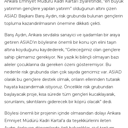
Ankara Emniyet Müdürü Kadri Kartal’ı ziyaretinde, “en büyük
yatırımın gençlere yapılan yatırım” olduğunun altını çizen
ASİAD Başkanı Barış Aydın, risk grubunda bulunan gençlerin
topluma kazandırılmasının önemine dikkati çekti.
Barış Aydın, Ankara sevdalısı sanayici ve işadamları bir araya
getiren ASİAD’ın böylesine önemli bir konu için elini taşın
altına koyduğunu kaydederek, “Geleceğimiz olan gençlere
sahip çıkmamız gerekiyor. Ne yazık ki bilinçli olmayan bazı
aileler çocuklarına da gereken özeni gösteremiyor. Bu
nedenle risk grubunda olan çok sayıda gencimiz var. ASİAD
olarak bu gençlere destek olmak, onların ellerinden tutarak
hayata kazandırmak istiyoruz. Öncelikle risk grubundan
başlayacak proje, kısa sürede tüm gençleri kucaklayarak,
sorunlarını, sıkıntılarını giderecek bir köprü olacak” dedi.
Böylesi önemli bir projenin içinde olmasından dolayı Ankara
Emniyet Müdürü Kadri Kartal’a da teşekkürlerini ileten
Aydın, ilerleyen dönemlerde ilgili bakanlıklar, sivil toplum