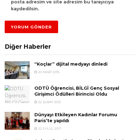
posta adresim ve site adresim bu tarayıcıya
kaydedilsin.
Diğer Haberler
“Koçlar” dijital medyayı dinledi
20 MART 2015
ODTÜ Öğrencisi, BİLGİ Genç Sosyal
Girişimci Ödülleri Birincisi Oldu
22 ŞUBAT 2012
Dünyayı Etkileyen Kadınlar Forumu
Paris’te yapıldı
22 EYLÜL 2017