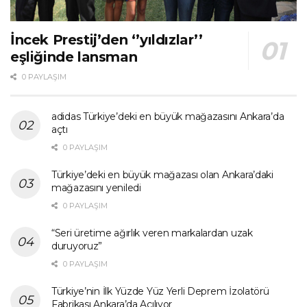
İncek Prestij’den ‘’yıldızlar’’
eşliğinde lansman
0 PAYLAŞIM
adidas Türkiye’deki en büyük mağazasını Ankara’da
açtı
0 PAYLAŞIM
Türkiye’deki en büyük mağazası olan Ankara’daki
mağazasını yeniledi
0 PAYLAŞIM
“Seri üretime ağırlık veren markalardan uzak
duruyoruz”
0 PAYLAŞIM
Türkiye’nin İlk Yüzde Yüz Yerli Deprem İzolatörü
Fabrikası Ankara’da Açılıyor