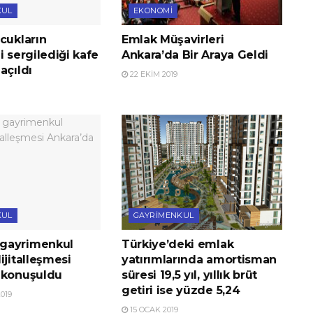
KUL
EKONOMI
cukların
Emlak Müşavirleri
i sergilediği kafe
Ankara’da Bir Araya Geldi
açıldı
22 EKIM 2019
KUL
GAYRIMENKUL
gayrimenkul
Türkiye’deki emlak
ijitalleşmesi
yatırımlarında amortisman
 konuşuldu
süresi 19,5 yıl, yıllık brüt
getiri ise yüzde 5,24
019
15 OCAK 2019