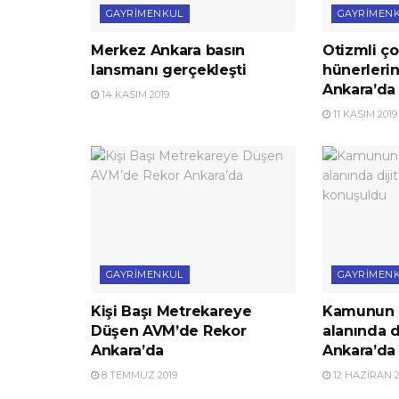
GAYRIMENKUL
GAYRIMEN
Merkez Ankara basın
Otizmli ço
lansmanı gerçekleşti
hünerlerin
Ankara’da 
14 KASIM 2019
11 KASIM 2019
GAYRIMENKUL
GAYRIMEN
Kişi Başı Metrekareye
Kamunun 
Düşen AVM’de Rekor
alanında d
Ankara’da
Ankara’da
8 TEMMUZ 2019
12 HAZIRAN 2