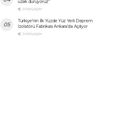
uzak duruyoruz”
0 PAYLAŞIM
Türkiye’nin İlk Yüzde Yüz Yerli Deprem
İzolatörü Fabrikası Ankara’da Açılıyor
0 PAYLAŞIM