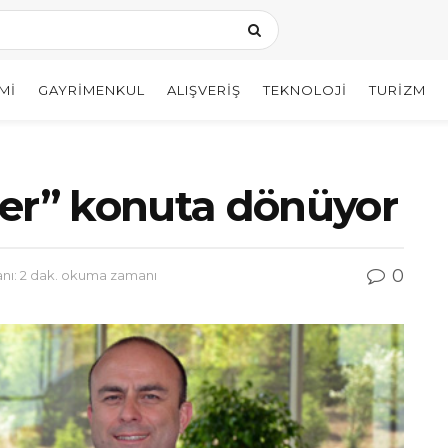
MI
GAYRIMENKUL
ALIŞVERIŞ
TEKNOLOJI
TURIZM
zler” konuta dönüyor
0
ı: 2 dak. okuma zamanı