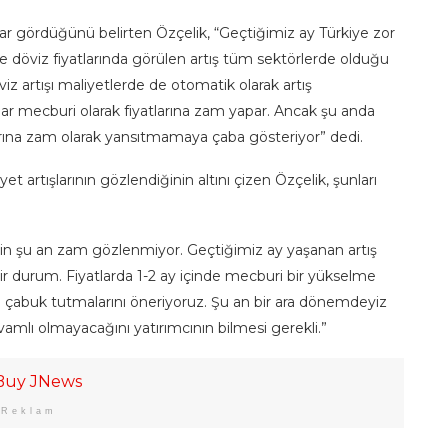
rar gördüğünü belirten Özçelik, “Geçtiğimiz ay Türkiye zor
e döviz fiyatlarında görülen artış tüm sektörlerde olduğu
iz artışı maliyetlerde de otomatik olarak artış
r mecburi olarak fiyatlarına zam yapar. Ancak şu anda
tlarına zam olarak yansıtmamaya çaba gösteriyor” dedi.
t artışlarının gözlendiğinin altını çizen Özçelik, şunları
için şu an zam gözlenmiyor. Geçtiğimiz ay yaşanan artış
bir durum. Fiyatlarda 1-2 ay içinde mecburi bir yükselme
i çabuk tutmalarını öneriyoruz. Şu an bir ara dönemdeyiz
mlı olmayacağını yatırımcının bilmesi gerekli.”
Reklam