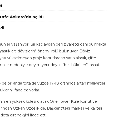
i
 kafe Ankara’da açıldı
di
 günler yaşanıyor. Bir kaç aydan beri ziyaretçi dahi bulmakta
“yastık altı dövizlerin” önemli rolü bulunuyor. Döviz
fiyatı yükselmeyen proje konutlardan satın alarak, çifte
malar nedeniyle deyim yerindeyse “beli bükülen” inşaat
de bir anda totalde yüzde 17-18 oranında artan maliyetler
arını ifade ediyorlar.
nın en yüksek kulesi olacak One Tower Kule Konut ve
arından Özkan Özçelik de, Başkent’teki markalı ve kaliteli
eta direndiğini ifade etti.