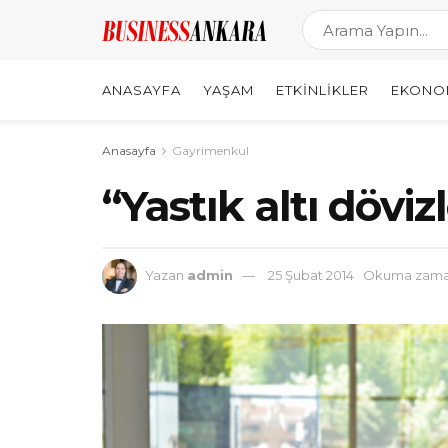
ANASAYFA
YAŞAM
ETKINLIKLER
EKONO
Anasayfa
Gayrimenkul
“Yastık altı dövi
Yazan
admin
25 Şubat 2014
Okuma zaman