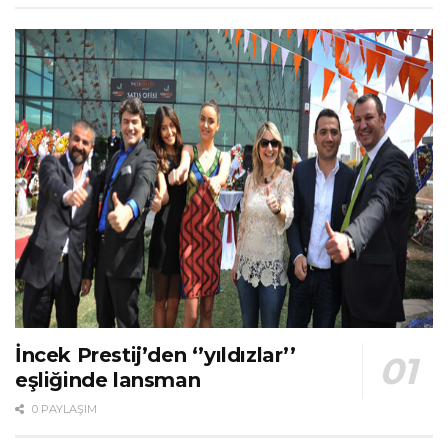
İncek Prestij’den ‘’yıldızlar’’
eşliğinde lansman
0 PAYLAŞIM