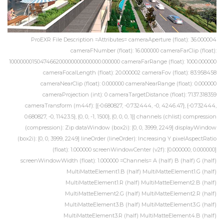
ProEXR File Description =Attributes= cameraAperture (float): 36.000004
cameraFNumber (float): 16.000000 cameraFarClip (float):
1000000015047466200000000000000.000000 cameraFarRange (float): 1000.000000
cameraFocalLength (float): 20.000002 cameraFov (float): 83.958458
cameraNearClip (float): 0.000000 cameraNearRange (float): 0.000000
cameraProjection (int): 0 cameraTargetDistance (float): 7137.318359
cameraTransform (m44f): [{-0.680827, -0.732444, -0, 4246.47}, {-0.732444,
0.680827, -0, 11423.5}, {0, 0, -1, 1500}, {0, 0, 0, 1}] channels (chlist) compression
(compression): Zip dataWindow (box2i): [0, 0, 3999, 2249] displayWindow
(box2i): [0, 0, 3999, 2249] lineOrder (lineOrder): Increasing Y pixelAspectRatio
(float): 1.000000 screenWindowCenter (v2f): [0.000000, 0.000000]
screenWindowWidth (float): 1.000000 =Channels= A (half) B (half) G (half)
MultiMatteElement1.B (half) MultiMatteElement1.G (half)
MultiMatteElement1.R (half) MultiMatteElement2.B (half)
MultiMatteElement2.G (half) MultiMatteElement2.R (half)
MultiMatteElement3.B (half) MultiMatteElement3.G (half)
MultiMatteElement3.R (half) MultiMatteElement4.B (half)