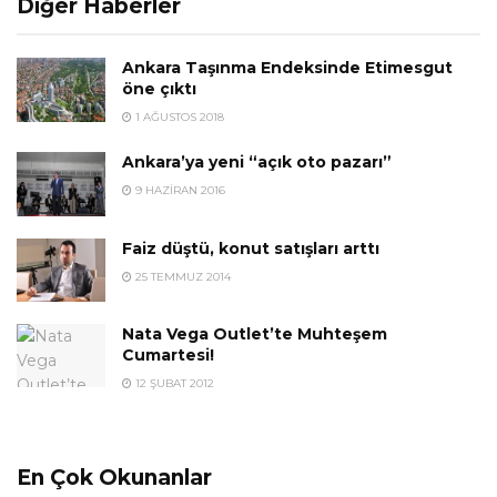
Diğer Haberler
Ankara Taşınma Endeksinde Etimesgut
öne çıktı
1 AĞUSTOS 2018
Ankara’ya yeni “açık oto pazarı”
9 HAZIRAN 2016
Faiz düştü, konut satışları arttı
25 TEMMUZ 2014
Nata Vega Outlet’te Muhteşem
Cumartesi!
12 ŞUBAT 2012
En Çok Okunanlar