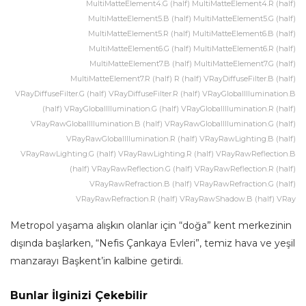
MultiMatteElement4.G (half) MultiMatteElement4.R (half)
MultiMatteElement5.B (half) MultiMatteElement5.G (half)
MultiMatteElement5.R (half) MultiMatteElement6.B (half)
MultiMatteElement6.G (half) MultiMatteElement6.R (half)
MultiMatteElement7.B (half) MultiMatteElement7.G (half)
MultiMatteElement7.R (half) R (half) VRayDiffuseFilter.B (half)
VRayDiffuseFilter.G (half) VRayDiffuseFilter.R (half) VRayGlobalIllumination.B
(half) VRayGlobalIllumination.G (half) VRayGlobalIllumination.R (half)
VRayRawGlobalIllumination.B (half) VRayRawGlobalIllumination.G (half)
VRayRawGlobalIllumination.R (half) VRayRawLighting.B (half)
VRayRawLighting.G (half) VRayRawLighting.R (half) VRayRawReflection.B
(half) VRayRawReflection.G (half) VRayRawReflection.R (half)
VRayRawRefraction.B (half) VRayRawRefraction.G (half)
VRayRawRefraction.R (half) VRayRawShadow.B (half) VRay
Metropol yaşama alışkın olanlar için “doğa” kent merkezinin
dışında başlarken, “Nefis Çankaya Evleri”, temiz hava ve yeşil
manzarayı Başkent’in kalbine getirdi.
Bunlar İlginizi Çekebilir