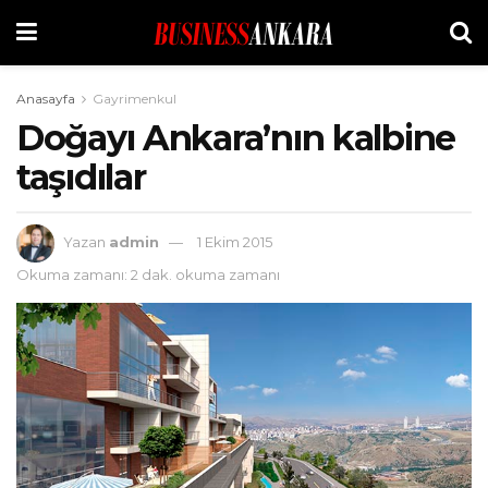
Anasayfa
Gayrimenkul
Doğayı Ankara’nın kalbine
taşıdılar
Yazan
admin
1 Ekim 2015
Okuma zamanı: 2 dak. okuma zamanı