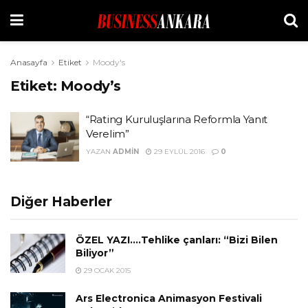
Anasayfa
Etiket
Moody's
Etiket:
Moody’s
“Rating Kuruluşlarına Reformla Yanıt
Verelim”
YAZAN
ADMIN
29 EYLÜL 2016
0
Diğer Haberler
ÖZEL YAZI….Tehlike çanları: “Bizi Bilen
Biliyor”
29 OCAK 2015
Ars Electronica Animasyon Festivali