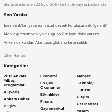
eksiğine istinaden 22 Eylül 2010 tarihinde yayına başlamıştır.
Son Yazılar
Eximbank’tan yabancı ihracat destek kuruluşuna ilk “garanti”
Mobilexpress’in yeni yolculuğuna 2 milyon dolar yatırım
Ankara’da kurulan Atar Labs global şirkete satıldı
Zihin Haritası
Kategoriler
2012 Ankara
Ekonomi
Manşet
Yılbaşı
En Çok
Teknoloji
Programları
Okunanlar
Turizm
Alışveriş
Etkinlikler
Ulaşım
Ankara Haber
Finans
Ust Manset
Bilişim
Gayrimenkul
Yaşam