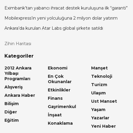
Eximbank’tan yabancı ihracat destek kuruluşuna ilk “garanti”
Mobilexpress’in yeni yolculuğuna 2 milyon dolar yatırım
Ankara’da kurulan Atar Labs global şirkete satıldı
Zihin Haritası
Kategoriler
2012 Ankara
Ekonomi
Manşet
Yılbaşı
En Çok
Teknoloji
Programları
Okunanlar
Turizm
Alışveriş
Etkinlikler
Ulaşım
Ankara Haber
Finans
Ust Manset
Bilişim
Gayrimenkul
Yaşam
Diğer
İnşaat
Yazarlar
Eğitim
Konaklama
Yeni Haber