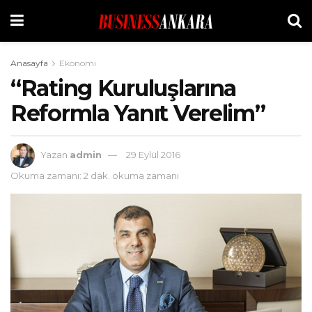
Anasayfa
Ekonomi
“Rating Kuruluşlarına
Reformla Yanıt Verelim”
Yazan
admin
29 Eylül 2016
Okuma zamanı: 2 dak. okuma zamanı