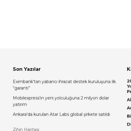
Son Yazılar
K
2
Eximbank’tan yabancı ihracat destek kuruluşuna ilk
Yı
“garanti”
P
Mobilexpress’in yeni yolculuğuna 2 milyon dolar
Al
yatırım
A
Ankara’da kurulan Atar Labs global şirkete satıldı
Bi
D
Zihin Haritası