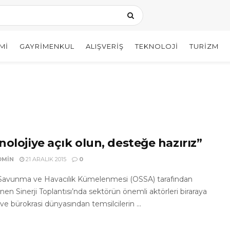
MI
GAYRIMENKUL
ALIŞVERIŞ
TEKNOLOJI
TURIZM
nolojiye açık olun, desteğe hazırız”
DMIN
21 ARALIK 2015
0
avunma ve Havacılık Kümelenmesi (OSSA) tarafından
en Sinerji Toplantısı’nda sektörün önemli aktörleri biraraya
ş ve bürokrasi dünyasından temsilcilerin ...