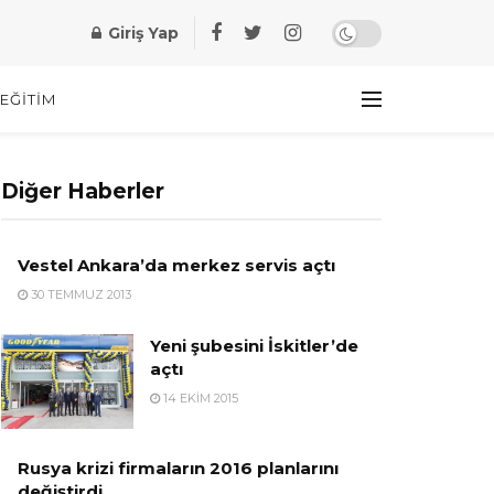
Giriş Yap
EĞITIM
Diğer Haberler
Vestel Ankara’da merkez servis açtı
30 TEMMUZ 2013
Yeni şubesini İskitler’de
açtı
14 EKIM 2015
Rusya krizi firmaların 2016 planlarını
değiştirdi