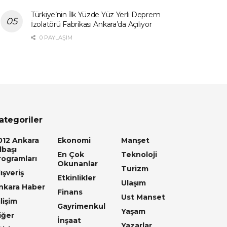
Türkiye’nin İlk Yüzde Yüz Yerli Deprem
İzolatörü Fabrikası Ankara’da Açılıyor
0 PAYLAŞIM
ategoriler
012 Ankara
Ekonomi
Manşet
lbaşı
En Çok
Teknoloji
rogramları
Okunanlar
Turizm
ışveriş
Etkinlikler
Ulaşım
nkara Haber
Finans
Ust Manset
lişim
Gayrimenkul
Yaşam
iğer
İnşaat
Yazarlar