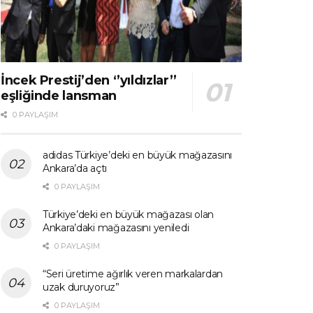
İncek Prestij’den ‘’yıldızlar’’
eşliğinde lansman
0 PAYLAŞIM
adidas Türkiye’deki en büyük mağazasını
Ankara’da açtı
0 PAYLAŞIM
Türkiye’deki en büyük mağazası olan
Ankara’daki mağazasını yeniledi
0 PAYLAŞIM
“Seri üretime ağırlık veren markalardan
uzak duruyoruz”
0 PAYLAŞIM