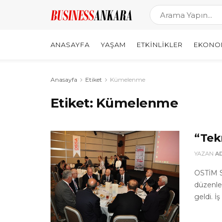
ANASAYFA
YAŞAM
ETKINLIKLER
EKONO
Anasayfa
Etiket
Kümelenme
Etiket:
Kümelenme
“Tek
YAZAN
A
OSTİM S
düzenlen
geldi. İ