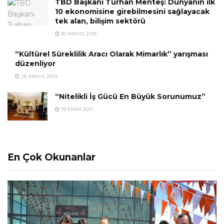
TBD Başkanı Turhan Menteş: Dünyanın ilk
10 ekonomisine girebilmesini sağlayacak
tek alan, bilişim sektörü
30 MAYIS 2015
“Kültürel Süreklilik Aracı Olarak Mimarlık” yarışması
düzenliyor
26 MAYIS 2014
“Nitelikli İş Gücü En Büyük Sorunumuz”
19 EKIM 2017
En Çok Okunanlar