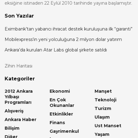
eksiğine istinaden 22 Eylül 2010 tarihinde yayına başlamıştır.
Son Yazılar
Eximbank’tan yabancı ihracat destek kuruluşuna ilk “garanti”
Mobilexpress’in yeni yolculuğuna 2 milyon dolar yatırım
Ankara’da kurulan Atar Labs global şirkete satıldı
Zihin Haritası
Kategoriler
2012 Ankara
Ekonomi
Manşet
Yılbaşı
En Çok
Teknoloji
Programları
Okunanlar
Turizm
Alışveriş
Etkinlikler
Ulaşım
Ankara Haber
Finans
Ust Manset
Bilişim
Gayrimenkul
Yaşam
Diğer