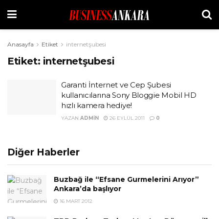
Anasayfa
Etiket
internetşubesi
Etiket:
internetşubesi
Garanti İnternet ve Cep Şubesi
kullanıcılarına Sony Bloggie Mobil HD
hızlı kamera hediye!
YAZAN
ADMIN
26 EYLÜL 2011
0
Diğer Haberler
Buzbağ ile “Efsane Gurmelerini Arıyor”
Ankara’da başlıyor
16 MART 2012