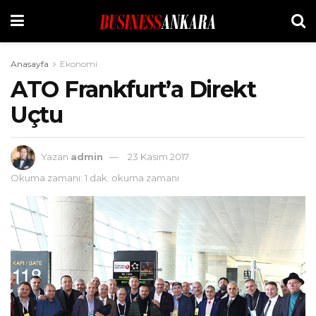
Anasayfa
Ekonomi
ATO Frankfurt’a Direkt
Uçtu
Yazan
admin
23 Kasım 2017
Okuma zamanı: 1 dak. okuma zamanı