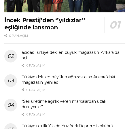
İncek Prestij’den ‘’yıldızlar’’
eşliğinde lansman
0 PAYLAŞIM
adidas Türkiye’deki en büyük mağazasını Ankara’da
açtı
0 PAYLAŞIM
Türkiye’deki en büyük mağazası olan Ankara’daki
mağazasını yeniledi
0 PAYLAŞIM
“Seri üretime ağırlık veren markalardan uzak
duruyoruz”
0 PAYLAŞIM
Türkiye’nin İlk Yüzde Yüz Yerli Deprem İzolatörü