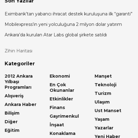
Son Yazılar
Eximbank’tan yabancı ihracat destek kuruluşuna ilk “garanti”
Mobilexpress’in yeni yolculuğuna 2 milyon dolar yatırım
Ankara’da kurulan Atar Labs global şirkete satıldı
Zihin Haritası
Kategoriler
2012 Ankara
Ekonomi
Manşet
Yılbaşı
En Çok
Teknoloji
Programları
Okunanlar
Turizm
Alışveriş
Etkinlikler
Ulaşım
Ankara Haber
Finans
Ust Manset
Bilişim
Gayrimenkul
Yaşam
Diğer
İnşaat
Yazarlar
Eğitim
Konaklama
Yeni Haber