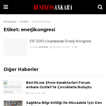
Anasayfa
Etiket
enerjikongresi
Etiket:
enerjikongresi
EIF’2010 Uluslararası Enerji Kongresi
YAZAN
ADMIN
30 MAYIS 2015
0
Diğer Haberler
Ben10Live Show Karakterleri Forum
Ankara Outlet’te Çocuklarla Buluştu
26 EYLÜL 2011
Sağlıkta Bilgi Kirliliği İle Mücadele İçin Dev