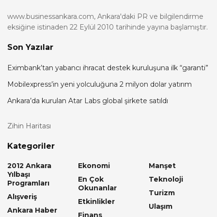
www.businessankara.com, Ankara'daki PR ve bilgilendirme
eksiğine istinaden 22 Eylül 2010 tarihinde yayına başlamıştır.
Son Yazılar
Eximbank’tan yabancı ihracat destek kuruluşuna ilk “garanti”
Mobilexpress’in yeni yolculuğuna 2 milyon dolar yatırım
Ankara’da kurulan Atar Labs global şirkete satıldı
Zihin Haritası
Kategoriler
2012 Ankara
Ekonomi
Manşet
Yılbaşı
En Çok
Teknoloji
Programları
Okunanlar
Turizm
Alışveriş
Etkinlikler
Ulaşım
Ankara Haber
Finans