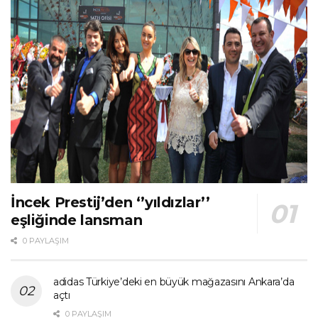
İncek Prestij’den ‘’yıldızlar’’
eşliğinde lansman
0 PAYLAŞIM
adidas Türkiye’deki en büyük mağazasını Ankara’da
açtı
0 PAYLAŞIM