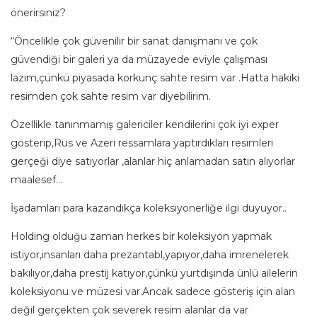
önerirsiniz?
“Öncelikle çok güvenilir bir sanat danışmanı ve çok
güvendiği bir galeri ya da müzayede eviyle çalışması
lazım,çünkü piyasada korkunç sahte resim var .Hatta hakiki
resimden çok sahte resim var diyebilirim.
Özellikle tanınmamış galericiler kendilerini çok iyi exper
gösterip,Rus ve Azeri ressamlara yaptırdıkları resimleri
gerçeği diye satıyorlar ,alanlar hiç anlamadan satın alıyorlar
maalesef…
İşadamları para kazandıkça koleksiyonerliğe ilgi duyuyor..
Holding olduğu zaman herkes bir koleksiyon yapmak
istiyor,insanları daha prezantabl,yapıyor,daha imrenelerek
bakılıyor,daha prestij katıyor,çünkü yurtdışında ünlü ailelerin
koleksiyonu ve müzesi var.Ancak sadece gösteriş için alan
değil gerçekten çok severek resim alanlar da var