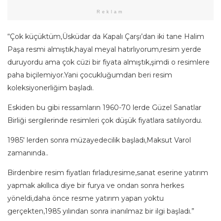
Reklam
“Çok küçüktüm,Üsküdar da Kapalı Çarşı’dan iki tane Halim
Paşa resmi almıştık,hayal meyal hatırlıyorum,resim yerde
duruyordu ama çok cüzi bir fiyata almıştık,şimdi o resimlere
paha biçilemiyor.Yani çocukluğumdan beri resim
koleksiyonerliğim başladı.
Eskiden bu gibi ressamların 1960-70 lerde Güzel Sanatlar
Birliği sergilerinde resimleri çok düşük fiyatlara satılıyordu.
1985′ lerden sonra müzayedecilik başladı,Maksut Varol
zamanında..
Birdenbire resim fiyatları fırladı,resime,sanat eserine yatırım
yapmak akıllıca diye bir furya ve ondan sonra herkes
yöneldi,daha önce resme yatırım yapan yoktu
gerçekten,1985 yılından sonra inanılmaz bir ilgi başladı.”