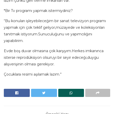
lazım çünkü geri verme imkanları var.”
*Bir Tv programı yapmak istermiydiniz?
“Bu konuları işleyebileceğim bir sanat televizyon programı
yapmak için çok teklif geliyor,müzayede ve koleksiyonları
tanıtmak istiyorum.Sunuculuğunu ve yapımcılığını
yapabilirim.
Evde boş duvar olmasına çok karşıyım.Herkes imkanınca
isterse reprodüksiyon olsun,iyi bir seyir edeceği,duygu
alışverişinin olması gerekiyor.
Çocuklara resimi aşılamak lazım.”
Önceki Yazı