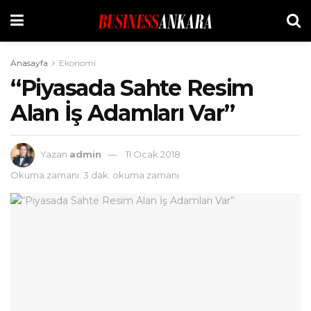
Anasayfa
Ekonomi
“Piyasada Sahte Resim
Alan İş Adamları Var”
Yazan
admin
11 Ocak 2018
Okuma zamanı: 3 dak. okuma zamanı