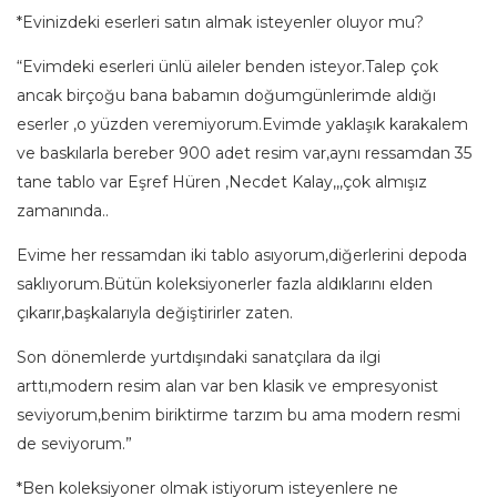
*Evinizdeki eserleri satın almak isteyenler oluyor mu?
“Evimdeki eserleri ünlü aileler benden isteyor.Talep çok
ancak birçoğu bana babamın doğumgünlerimde aldığı
eserler ,o yüzden veremiyorum.Evimde yaklaşık karakalem
ve baskılarla bereber 900 adet resim var,aynı ressamdan 35
tane tablo var Eşref Hüren ,Necdet Kalay,,,çok almışız
zamanında..
Evime her ressamdan iki tablo asıyorum,diğerlerini depoda
saklıyorum.Bütün koleksiyonerler fazla aldıklarını elden
çıkarır,başkalarıyla değiştirirler zaten.
Son dönemlerde yurtdışındaki sanatçılara da ilgi
arttı,modern resim alan var ben klasik ve empresyonist
seviyorum,benim biriktirme tarzım bu ama modern resmi
de seviyorum.”
*Ben koleksiyoner olmak istiyorum isteyenlere ne