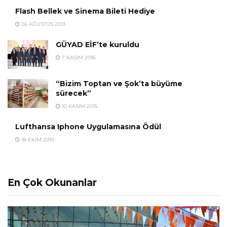
Flash Bellek ve Sinema Bileti Hediye
26 AĞUSTOS 2013
GÜYAD EİF’te kuruldu
7 KASIM 2016
“Bizim Toptan ve Şok’ta büyüme
sürecek”
10 KASIM 2015
Lufthansa Iphone Uygulamasına Ödül
18 EKIM 2010
En Çok Okunanlar