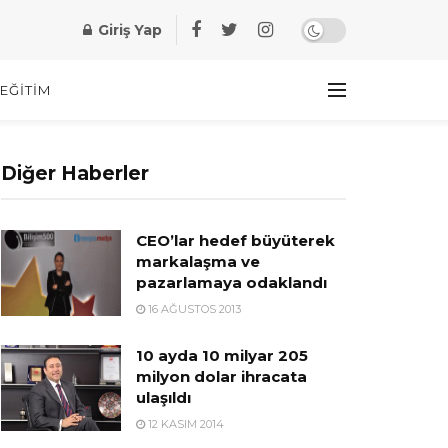
Giriş Yap
EĞITIM
Diğer Haberler
CEO’lar hedef büyüterek
markalaşma ve
pazarlamaya odaklandı
16 AĞUSTOS 2013
10 ayda 10 milyar 205
milyon dolar ihracata
ulaşıldı
12 KASIM 2014