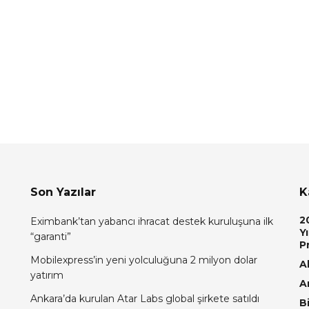
Son Yazılar
K
2
Eximbank’tan yabancı ihracat destek kuruluşuna ilk
Yı
“garanti”
P
Mobilexpress’in yeni yolculuğuna 2 milyon dolar
Al
yatırım
A
Ankara’da kurulan Atar Labs global şirkete satıldı
Bi