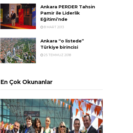
Ankara PERDER Tahsin
Pamir ile Liderlik
Eğitimi’nde
8 MART 2013
Ankara “o listede”
Türkiye birincisi
25 TEMMUZ 2018
En Çok Okunanlar