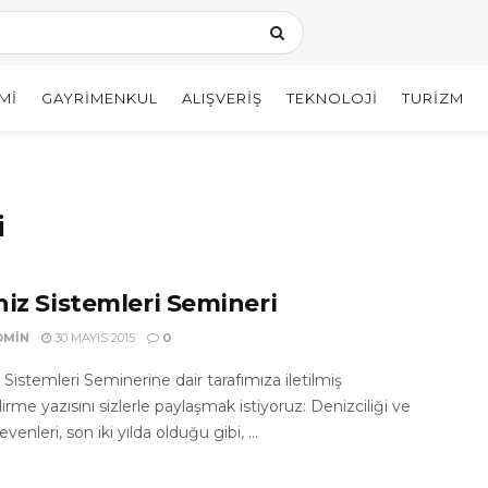
MI
GAYRIMENKUL
ALIŞVERIŞ
TEKNOLOJI
TURIZM
i
niz Sistemleri Semineri
DMIN
30 MAYIS 2015
0
Sistemleri Seminerine dair tarafımıza iletilmiş
dirme yazısını sizlerle paylaşmak istiyoruz: Denizciliği ve
venleri, son iki yılda olduğu gibi, ...