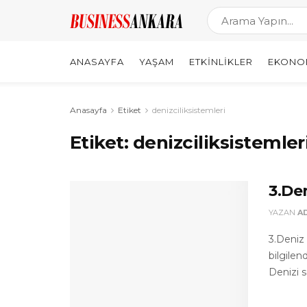
ANASAYFA
YAŞAM
ETKINLIKLER
EKONO
Anasayfa
Etiket
denizciliksistemleri
Etiket:
denizciliksistemler
3.De
YAZAN
A
3.Deniz 
bilgilen
Denizi se