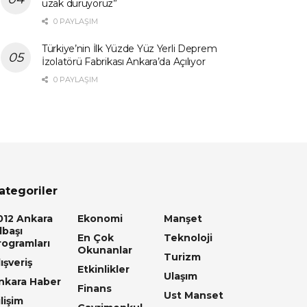
uzak duruyoruz”
0 PAYLAŞIM
Türkiye’nin İlk Yüzde Yüz Yerli Deprem
İzolatörü Fabrikası Ankara’da Açılıyor
0 PAYLAŞIM
ategoriler
012 Ankara
Ekonomi
Manşet
lbaşı
En Çok
Teknoloji
rogramları
Okunanlar
Turizm
ışveriş
Etkinlikler
Ulaşım
nkara Haber
Finans
Ust Manset
lişim