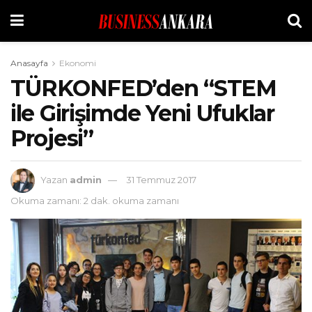
Anasayfa
Ekonomi
TÜRKONFED’den “STEM
ile Girişimde Yeni Ufuklar
Projesi”
Yazan
admin
31 Temmuz 2017
Okuma zamanı: 2 dak. okuma zamanı