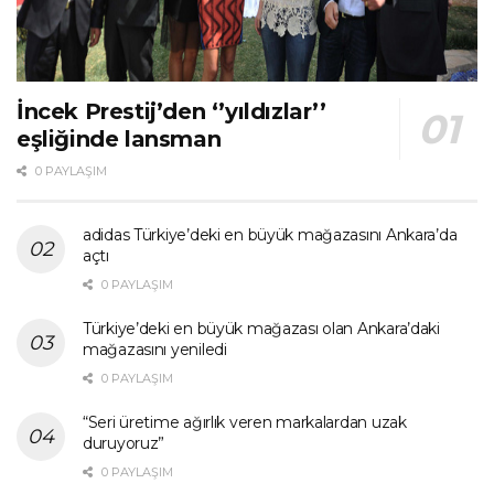
İncek Prestij’den ‘’yıldızlar’’
eşliğinde lansman
0 PAYLAŞIM
adidas Türkiye’deki en büyük mağazasını Ankara’da
açtı
0 PAYLAŞIM
Türkiye’deki en büyük mağazası olan Ankara’daki
mağazasını yeniledi
0 PAYLAŞIM
“Seri üretime ağırlık veren markalardan uzak
duruyoruz”
0 PAYLAŞIM