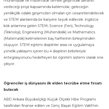
mühendislik ve matematik temelli girişimcilik dersinin
verileceği proje kapsamında katılımcılar, geleceğin
yenilikçilik odaklı girişimcileri olmaları için cesaretlendirilecek
ve STEM alanlarında bir kariyere teşvik edilecek. İngilizce
kök anlamına gelen STEM, Science (Fen), Technology
(Teknoloji), Engineering (Mühendislik) ve Mathematics
(Matematik) kelimelerinin baş harflerinin birleşiminden
oluşuyor. STEM eğitimi disiplinler arası ve uygulamaya
yönelik yaklaşımı içeren bu 4 disiplinin birbirleriyle
entegrasyonunu hedefleyen bir öğretim sistemi olarak öne
çıkıyor.
Öğrenciler iş dünyasını ilk elden tecrübe etme fırsatı
bulacak
ABD Ankara Büyükelçiliği Küçük Ölçekli Hibe Programı
tarafından finanse edilen ve Genç Başarı Eğitim Vakfı’nın