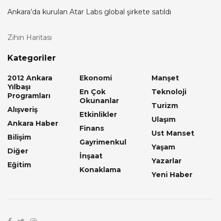
Ankara’da kurulan Atar Labs global şirkete satıldı
Zihin Haritası
Kategoriler
2012 Ankara
Ekonomi
Manşet
Yılbaşı
En Çok
Teknoloji
Programları
Okunanlar
Turizm
Alışveriş
Etkinlikler
Ulaşım
Ankara Haber
Finans
Ust Manset
Bilişim
Gayrimenkul
Yaşam
Diğer
İnşaat
Yazarlar
Eğitim
Konaklama
Yeni Haber