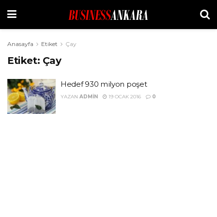
Anasayfa
Etiket
Çay
Etiket:
Çay
Hedef 930 milyon poşet
YAZAN
ADMIN
19 OCAK 2016
0