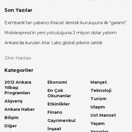
Son Yazılar
Eximbank’tan yabancı ihracat destek kuruluşuna ilk “garanti”
Mobilexpress’in yeni yolculuğuna 2 milyon dolar yatırım
Ankara’da kurulan Atar Labs global şirkete satıldı
Zihin Haritası
Kategoriler
2012 Ankara
Ekonomi
Manşet
Yılbaşı
En Çok
Teknoloji
Programları
Okunanlar
Turizm
Alışveriş
Etkinlikler
Ulaşım
Ankara Haber
Finans
Ust Manset
Bilişim
Gayrimenkul
Yaşam
Diğer
İnşaat
Yazarlar