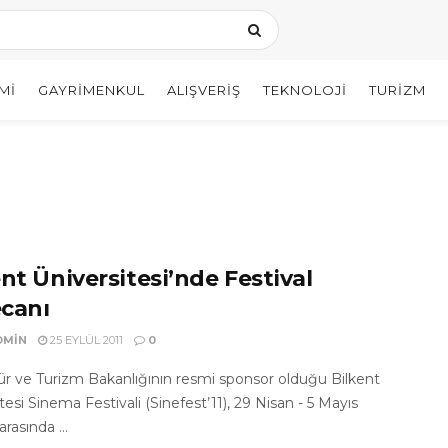
MI
GAYRIMENKUL
ALIŞVERIŞ
TEKNOLOJI
TURIZM
nt Üniversitesi’nde Festival
canı
DMIN
25 EYLÜL 2011
0
tür ve Turizm Bakanlığının resmi sponsor olduğu Bilkent
tesi Sinema Festivali (Sinefest’11), 29 Nisan - 5 Mayıs
 arasında ...