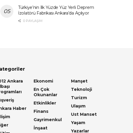
Türkiye’nin İlk Yüzde Yüz Yerli Deprem
İzolatörü Fabrikası Ankara’da Açılıyor
0 PAYLAŞIM
ategoriler
012 Ankara
Ekonomi
Manşet
lbaşı
En Çok
Teknoloji
rogramları
Okunanlar
Turizm
ışveriş
Etkinlikler
Ulaşım
nkara Haber
Finans
Ust Manset
lişim
Gayrimenkul
Yaşam
iğer
İnşaat
Yazarlar