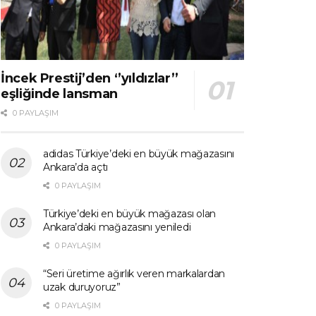
İncek Prestij’den ‘’yıldızlar’’
eşliğinde lansman
0 PAYLAŞIM
adidas Türkiye’deki en büyük mağazasını
Ankara’da açtı
0 PAYLAŞIM
Türkiye’deki en büyük mağazası olan
Ankara’daki mağazasını yeniledi
0 PAYLAŞIM
“Seri üretime ağırlık veren markalardan
uzak duruyoruz”
0 PAYLAŞIM