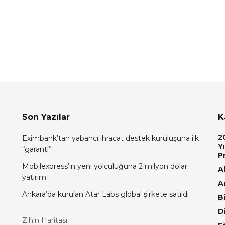
Son Yazılar
K
2
Eximbank’tan yabancı ihracat destek kuruluşuna ilk
Yı
“garanti”
P
Mobilexpress’in yeni yolculuğuna 2 milyon dolar
Al
yatırım
A
Ankara’da kurulan Atar Labs global şirkete satıldı
Bi
D
Zihin Haritası