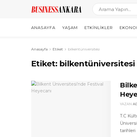
ANASAYFA
YAŞAM
ETKINLIKLER
EKONO
Anasayfa
Etiket
bilkentüniversitesi
Etiket:
bilkentüniversitesi
Bilke
Heye
YAZAN
A
T.C Kül
Üniversi
tarihleri