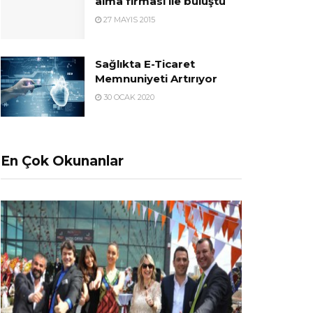
alma firması ile buluştu
27 MAYIS 2015
Sağlıkta E-Ticaret
Memnuniyeti Artırıyor
30 OCAK 2020
En Çok Okunanlar