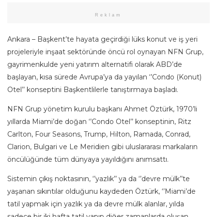
Reklam
Ankara – Başkent’te hayata geçirdiği lüks konut ve iş yeri
projeleriyle inşaat sektöründe öncü rol oynayan NFN Grup,
gayrimenkulde yeni yatırım alternatifi olarak ABD’de
başlayan, kısa sürede Avrupa’ya da yayılan ‘’Condo (Konut)
Otel’’ konseptini Başkentlilerle tanıştırmaya başladı.
NFN Grup yönetim kurulu başkanı Ahmet Öztürk, 1970’li
yıllarda Miami’de doğan ‘’Condo Otel’’ konseptinin, Ritz
Carlton, Four Seasons, Trump, Hilton, Ramada, Conrad,
Clarion, Bulgari ve Le Meridien gibi uluslararası markaların
öncülüğünde tüm dünyaya yayıldığını anımsattı.
Sistemin çıkış noktasının, ‘’yazlık’’ ya da ‘’devre mülk’’te
yaşanan sıkıntılar olduğunu kaydeden Öztürk, ‘’Miami’de
tatil yapmak için yazlık ya da devre mülk alanlar, yılda
sadece bir iki hafta tatil yapıp diğer zamanlarda oluşan