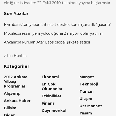
eksiğine istinaden 22 Eylül 2010 tarihinde yayına başlamıştır.
Son Yazılar
Eximbank’tan yabancı ihracat destek kuruluşuna ilk “garanti”
Mobilexpress’in yeni yolculuğuna 2 milyon dolar yatırım
Ankara’da kurulan Atar Labs global şirkete satıldı
Zihin Haritası
Kategoriler
2012 Ankara
Ekonomi
Manşet
Yılbaşı
En Çok
Teknoloji
Programları
Okunanlar
Turizm
Alışveriş
Etkinlikler
Ulaşım
Ankara Haber
Finans
Ust Manset
Bilişim
Gayrimenkul
Yaşam
Diğer