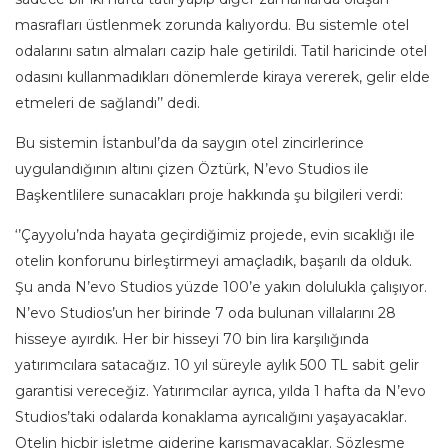
masrafları üstlenmek zorunda kalıyordu. Bu sistemle otel
odalarını satın almaları cazip hale getirildi. Tatil haricinde otel
odasını kullanmadıkları dönemlerde kiraya vererek, gelir elde
etmeleri de sağlandı’’ dedi.
Bu sistemin İstanbul’da da saygın otel zincirlerince
uygulandığının altını çizen Öztürk, N’evo Studios ile
Başkentlilere sunacakları proje hakkında şu bilgileri verdi:
‘’Çayyolu’nda hayata geçirdiğimiz projede, evin sıcaklığı ile
otelin konforunu birleştirmeyi amaçladık, başarılı da olduk.
Şu anda N’evo Studios yüzde 100’e yakın dolulukla çalışıyor.
N’evo Studios’un her birinde 7 oda bulunan villalarını 28
hisseye ayırdık. Her bir hisseyi 70 bin lira karşılığında
yatırımcılara satacağız. 10 yıl süreyle aylık 500 TL sabit gelir
garantisi vereceğiz. Yatırımcılar ayrıca, yılda 1 hafta da N’evo
Studios’taki odalarda konaklama ayrıcalığını yaşayacaklar.
Otelin hiçbir işletme giderine karışmayacaklar. Sözleşme