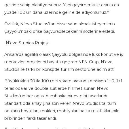
gelirine sahip olabiliyorsunuz. Yani gayrimenkule oranla da
yüzde 100’ün daha üzerinde gelir elde ediyorsunuz.’’
Öztürk, N’evo Studios’tan hisse satın almak isteyenlerin
Çayyolu’ndaki ofise başvurabileceklerini sözlerine ekledi.
-N’evo Studios Projesi-
Ankara’da ağırlıklı olarak Çayyolu bölgesinde lüks konut ve iş
merkezleri projelerini hayata geçiren NFN Grup, N’evo
Studios ile farklı bir konsptle turizm sektörüne adım attı.
Büyüklükleri 30 ila 100 metrekare arasında değişen 1+0, 1+1,
teras odalar ve double suitlerde hizmet sunan N’evo
Studios’un her odası bambaşka bir ev gibi tasarlandı.
Standart oda anlayışına son veren N’evo Studios’ta, tüm
odaların boyutları, renkleri, mobilyaları hatta mutfakları bile
birbirinden farklı tasarlandı.