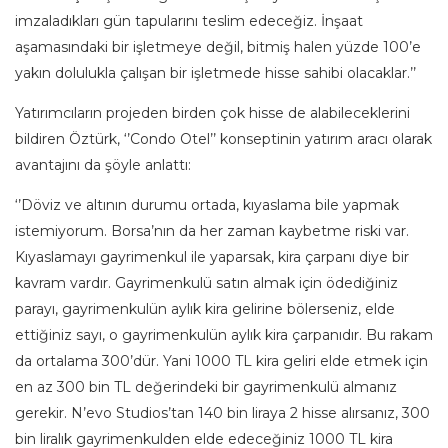
imzaladıkları gün tapularını teslim edeceğiz. İnşaat
aşamasındaki bir işletmeye değil, bitmiş halen yüzde 100’e
yakın dolulukla çalışan bir işletmede hisse sahibi olacaklar.’’
Yatırımcıların projeden birden çok hisse de alabileceklerini
bildiren Öztürk, ‘’Condo Otel’’ konseptinin yatırım aracı olarak
avantajını da şöyle anlattı:
‘’Döviz ve altının durumu ortada, kıyaslama bile yapmak
istemiyorum. Borsa’nın da her zaman kaybetme riski var.
Kıyaslamayı gayrimenkul ile yaparsak, kira çarpanı diye bir
kavram vardır. Gayrimenkulü satın almak için ödediğiniz
parayı, gayrimenkulün aylık kira gelirine bölerseniz, elde
ettiğiniz sayı, o gayrimenkulün aylık kira çarpanıdır. Bu rakam
da ortalama 300’dür. Yani 1000 TL kira geliri elde etmek için
en az 300 bin TL değerindeki bir gayrimenkulü almanız
gerekir. N’evo Studios’tan 140 bin liraya 2 hisse alırsanız, 300
bin liralık gayrimenkulden elde edeceğiniz 1000 TL kira