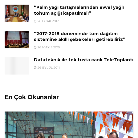
“Palm yağı tartışmalarından evvel yağlı
tohum açığı kapatılmalı”
20 OCAK 2017
“2017-2018 döneminde tüm dağıtım
sistemine akıllı şebekeleri getirebiliriz”
26 MAYIS 2015
Datateknik ile tek tuşta canlı TeleToplantı
26 EYLÜL 2011
En Çok Okunanlar