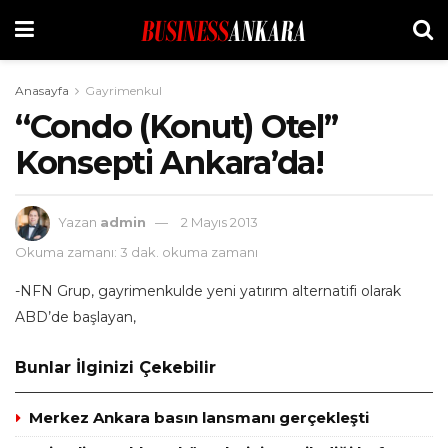
Anasayfa
Gayrimenkul
“Condo (Konut) Otel’’
Konsepti Ankara’da!
Yazan
admin
2 Mayıs 2013
Okuma zamanı: 3 dak. okuma zamanı
-NFN Grup, gayrimenkulde yeni yatırım alternatifi olarak
ABD’de başlayan,
Bunlar İlginizi Çekebilir
Merkez Ankara basın lansmanı gerçekleşti