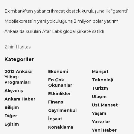
Eximbank’tan yabancı ihracat destek kuruluşuna ilk “garanti”
Mobilexpress’in yeni yolculuğuna 2 milyon dolar yatırım
Ankara’da kurulan Atar Labs global şirkete satıldı
Zihin Haritası
Kategoriler
2012 Ankara
Ekonomi
Manşet
Yılbaşı
En Çok
Teknoloji
Programları
Okunanlar
Turizm
Alışveriş
Etkinlikler
Ulaşım
Ankara Haber
Finans
Ust Manset
Bilişim
Gayrimenkul
Yaşam
Diğer
İnşaat
Yazarlar
Eğitim
Konaklama
Yeni Haber