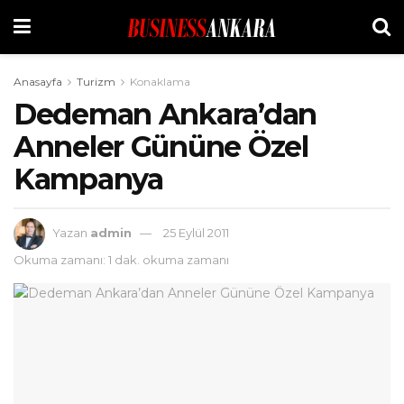
Anasayfa
Turizm
Konaklama
Dedeman Ankara’dan
Anneler Gününe Özel
Kampanya
Yazan
admin
25 Eylül 2011
Okuma zamanı: 1 dak. okuma zamanı