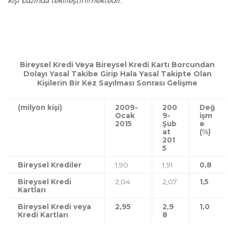
kişi bazında tekilleştirilmektedir.
Bireysel Kredi Veya Bireysel Kredi Kartı Borcundan
Dolayı Yasal Takibe Girip Hala Yasal Takipte Olan
Kişilerin Bir Kez Sayılması Sonrası Gelişme
(milyon kişi)
2009-
200
Değ
Ocak
9-
işm
2015
Şub
e
at
(%)
201
5
Bireysel Krediler
1,90
1,91
0,8
Bireysel Kredi
2,04
2,07
1,5
Kartları
Bireysel Kredi veya
2,95
2,9
1,0
Kredi Kartları
8