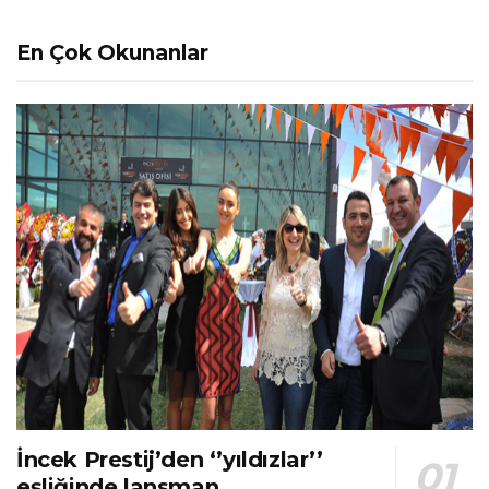
En Çok Okunanlar
İncek Prestij’den ‘’yıldızlar’’
eşliğinde lansman