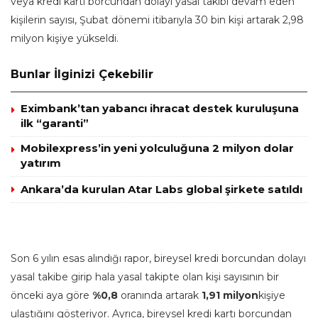
veya kredi kartı borcundan dolayı yasal takibi devam eden
kişilerin sayısı, Şubat dönemi itibarıyla 30 bin kişi artarak 2,98
milyon kişiye yükseldi.
Bunlar İlginizi Çekebilir
Eximbank’tan yabancı ihracat destek kuruluşuna
ilk “garanti”
Mobilexpress’in yeni yolculuğuna 2 milyon dolar
yatırım
Ankara’da kurulan Atar Labs global şirkete satıldı
Son 6 yılın esas alındığı rapor, bireysel kredi borcundan dolayı
yasal takibe girip hala yasal takipte olan kişi sayısının bir
önceki aya göre
%0,8
oranında artarak
1,91 milyon
kişiye
ulaştığını gösteriyor. Ayrıca, bireysel kredi kartı borcundan