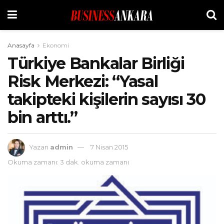
Anasayfa
Ekonomi
Türkiye Bankalar Birliği
Risk Merkezi: “Yasal
takipteki kişilerin sayısı 30
bin arttı.”
Yazan
admin
7 Nisan 2015
Okuma zamanı: 3 dak. okuma zamanı