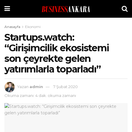
Anasayfa
Ekonomi
Startups.watch:
“Girişimcilik ekosistemi
son çeyrekte gelen
yatırımlarla toparladı”
Yazan
admin
7 Şubat 2020
Okuma zamanı: 4 dak. okuma zamanı