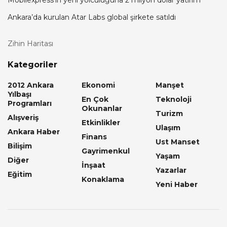
Ankara’da kurulan Atar Labs global şirkete satıldı
Zihin Haritası
Kategoriler
2012 Ankara
Ekonomi
Manşet
Yılbaşı
En Çok
Teknoloji
Programları
Okunanlar
Turizm
Alışveriş
Etkinlikler
Ulaşım
Ankara Haber
Finans
Ust Manset
Bilişim
Gayrimenkul
Yaşam
Diğer
İnşaat
Yazarlar
Eğitim
Konaklama
Yeni Haber