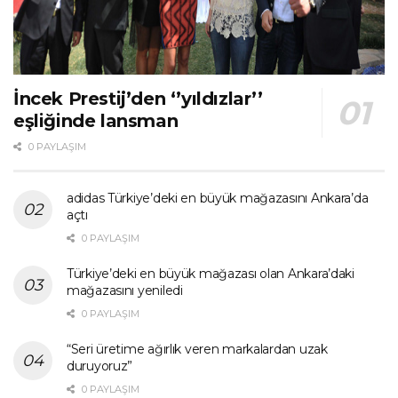
İncek Prestij’den ‘’yıldızlar’’
eşliğinde lansman
0 PAYLAŞIM
adidas Türkiye’deki en büyük mağazasını Ankara’da
açtı
0 PAYLAŞIM
Türkiye’deki en büyük mağazası olan Ankara’daki
mağazasını yeniledi
0 PAYLAŞIM
“Seri üretime ağırlık veren markalardan uzak
duruyoruz”
0 PAYLAŞIM