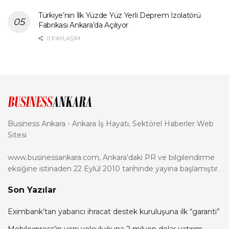
Türkiye’nin İlk Yüzde Yüz Yerli Deprem İzolatörü
Fabrikası Ankara’da Açılıyor
0 PAYLAŞIM
Business Ankara - Ankara İş Hayatı, Sektörel Haberler Web
Sitesi
www.businessankara.com, Ankara'daki PR ve bilgilendirme
eksiğine istinaden 22 Eylül 2010 tarihinde yayına başlamıştır.
Son Yazılar
Eximbank’tan yabancı ihracat destek kuruluşuna ilk “garanti”
Mobilexpress’in yeni yolculuğuna 2 milyon dolar yatırım