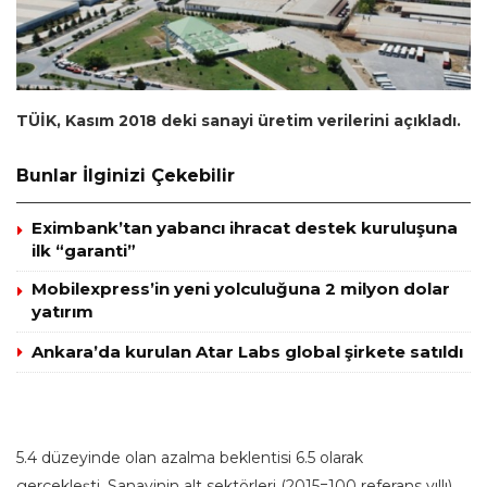
TÜİK, Kasım 2018 deki sanayi üretim verilerini açıkladı.
Bunlar İlginizi Çekebilir
Eximbank’tan yabancı ihracat destek kuruluşuna
ilk “garanti”
Mobilexpress’in yeni yolculuğuna 2 milyon dolar
yatırım
Ankara’da kurulan Atar Labs global şirkete satıldı
5.4 düzeyinde olan azalma beklentisi 6.5 olarak
gerçekleşti. Sanayinin alt sektörleri (2015=100 referans yıllı)