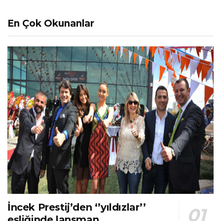
En Çok Okunanlar
İncek Prestij’den ‘’yıldızlar’’
eşliğinde lansman