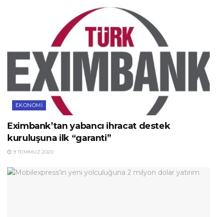
EKONOMI
Eximbank’tan yabancı ihracat destek
kuruluşuna ilk “garanti”
9 TEMMUZ 2020