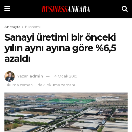
Anasayfa
Ekonomi
Sanayi üretimi bir önceki
yılın aynı ayına göre %6,5
azaldı
Yazan
admin
14 Ocak 2019
Okuma zamanı: 1 dak. okuma zamanı