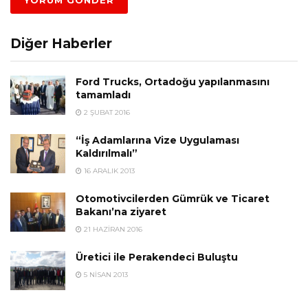
Diğer Haberler
Ford Trucks, Ortadoğu yapılanmasını
tamamladı
2 ŞUBAT 2016
“İş Adamlarına Vize Uygulaması
Kaldırılmalı”
16 ARALIK 2013
Otomotivcilerden Gümrük ve Ticaret
Bakanı’na ziyaret
21 HAZIRAN 2016
Üretici ile Perakendeci Buluştu
5 NISAN 2013