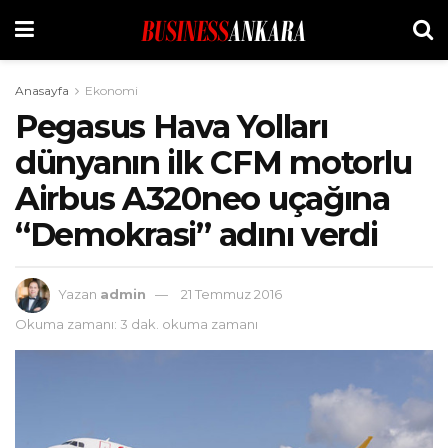
Anasayfa
Ekonomi
Pegasus Hava Yolları
dünyanın ilk CFM motorlu
Airbus A320neo uçağına
“Demokrasi” adını verdi
Yazan
admin
21 Temmuz 2016
Okuma zamanı: 3 dak. okuma zamanı