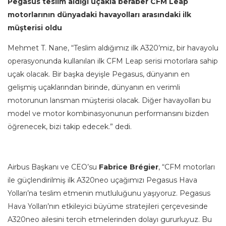
Pegasus teslim aldığı uçakla beraber CFM Leap
motorlarının dünyadaki havayolları arasındaki ilk
müşterisi oldu
Mehmet T. Nane, “Teslim aldığımız ilk A320’miz, bir havayolu
operasyonunda kullanılan ilk CFM Leap serisi motorlara sahip
uçak olacak. Bir başka deyişle Pegasus, dünyanın en
gelişmiş uçaklarından birinde, dünyanın en verimli
motorunun lansman müşterisi olacak. Diğer havayolları bu
model ve motor kombinasyonunun performansını bizden
öğrenecek, bizi takip edecek.” dedi.
Airbus Başkanı ve CEO’su
Fabrice Brégier
, “CFM motorları
ile güçlendirilmiş ilk A320neo uçağımızı Pegasus Hava
Yolları’na teslim etmenin mutluluğunu yaşıyoruz. Pegasus
Hava Yolları’nın etkileyici büyüme stratejileri çerçevesinde
A320neo ailesini tercih etmelerinden dolayı gururluyuz. Bu