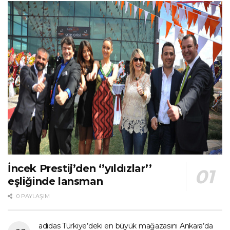
İncek Prestij’den ‘’yıldızlar’’
eşliğinde lansman
0 PAYLAŞIM
adidas Türkiye’deki en büyük mağazasını Ankara’da