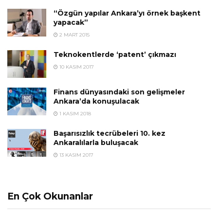
“Özgün yapılar Ankara’yı örnek başkent
yapacak”
2 MART 2015
​Teknokentlerde ‘patent’ çıkmazı
10 KASIM 2017
Finans dünyasındaki son gelişmeler
Ankara’da konuşulacak
1 KASIM 2018
Başarısızlık tecrübeleri 10. kez
Ankaralılarla buluşacak
13 KASIM 2017
En Çok Okunanlar