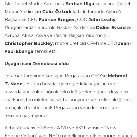
İşler Genel Müdür Yardımcısı
Serhan Ulga
ve Ticaret Genel
Müdür Yardımcısı
Güliz Öztürk
katıldı. Törende Airbus’ı
Başkan ve CEO
Fabrice Brégier
, COO
John Leahy,
Programlardan Sorumlu Başkan Yardımcısı
Didier Evrard
ile
Avrupa, Afrika, Asya ve Pasifik Başkan Yardımcısı
Christopher Buckley;
motor üreticisi CFM’i ise CEO
Jean-
Paul Ebanga
temsil etti.
Uçağın ismi Demokrasi oldu
Teslimat töreninde konuşan Pegasus’un CEO’su
Mehmet
T. Nane
, “Bugün burada, geçmişindeki başarılarla ve
pazarda öncülük ettiği olumlu değişimlerle gurur duyan bir
markanın temsilcileri olarak bulunuyoruz ve teslim aldığımız
bu uçakla beraber artık Pegasus’un yeni dönemini de
resmen başlatıyoruz.
Airbus’a sipariş ettiğimiz A320 ve A321 serisinin “New
Engine Option” yani NEO modellerinden ilkini bugün burada