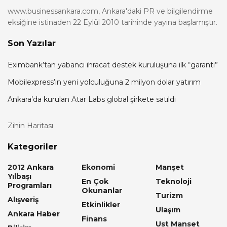
www.businessankara.com, Ankara'daki PR ve bilgilendirme
eksiğine istinaden 22 Eylül 2010 tarihinde yayına başlamıştır.
Son Yazılar
Eximbank’tan yabancı ihracat destek kuruluşuna ilk “garanti”
Mobilexpress’in yeni yolculuğuna 2 milyon dolar yatırım
Ankara’da kurulan Atar Labs global şirkete satıldı
Zihin Haritası
Kategoriler
2012 Ankara
Ekonomi
Manşet
Yılbaşı
En Çok
Teknoloji
Programları
Okunanlar
Turizm
Alışveriş
Etkinlikler
Ulaşım
Ankara Haber
Finans
Ust Manset