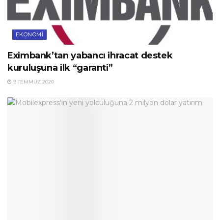
EKONOMI
Eximbank’tan yabancı ihracat destek
kuruluşuna ilk “garanti”
9 TEMMUZ 2020