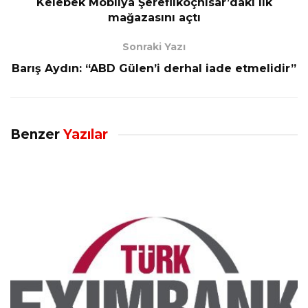
Kelebek Mobilya Şereflikoçhisar’daki ilk
mağazasını açtı
Sonraki Yazı
Barış Aydın: “ABD Gülen’i derhal iade etmelidir”
Benzer
Yazılar