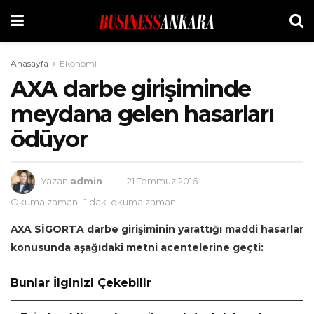
Anasayfa
Ekonomi
AXA darbe girişiminde
meydana gelen hasarları
ödüyor
Yazan
admin
21 Temmuz 2016
Okuma zamanı: 1 dak. okuma zamanı
AXA SİGORTA darbe girişiminin yarattığı maddi hasarlar
konusunda aşağıdaki metni acentelerine geçti:
Bunlar İlginizi Çekebilir