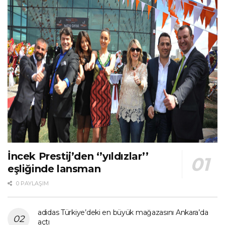
İncek Prestij’den ‘’yıldızlar’’
eşliğinde lansman
0 PAYLAŞIM
adidas Türkiye’deki en büyük mağazasını Ankara’da
açtı