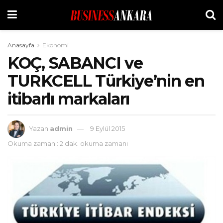
Anasayfa
Ekonomi
KOÇ, SABANCI ve
TURKCELL Türkiye’nin en
itibarlı markaları
Yazan
admin
9 Eylül 2015
Okuma zamanı: 2 dak. okuma zamanı