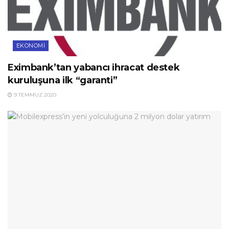
EKONOMI
Eximbank’tan yabancı ihracat destek
kuruluşuna ilk “garanti”
9 TEMMUZ 2020