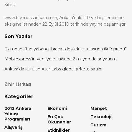
Sitesi
www.businessankara.com, Ankara'daki PR ve bilgilendirme
eksiğine istinaden 22 Eylül 2010 tarihinde yayına başlamıştır.
Son Yazılar
Eximbank’tan yabancı ihracat destek kuruluşuna ilk “garanti”
Mobilexpress’in yeni yolculuğuna 2 milyon dolar yatırım
Ankara’da kurulan Atar Labs global şirkete satıldı
Zihin Haritası
Kategoriler
2012 Ankara
Ekonomi
Manşet
Yılbaşı
En Çok
Teknoloji
Programları
Okunanlar
Turizm
Alışveriş
Etkinlikler