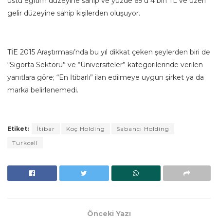
üstü eğitim düzeyine sahip ve yüzde 69’u 4 bin TL ve üzeri
gelir düzeyine sahip kişilerden oluşuyor.
TİE 2015 Araştırması’nda bu yıl dikkat çeken şeylerden biri de
“Sigorta Sektörü” ve “Üniversiteler” kategorilerinde verilen
yanıtlara göre; “En İtibarlı” ilan edilmeye uygun şirket ya da
marka belirlenemedi.
Etiket:
İtibar
Koç Holding
Sabancı Holding
Turkcell
Önceki Yazı