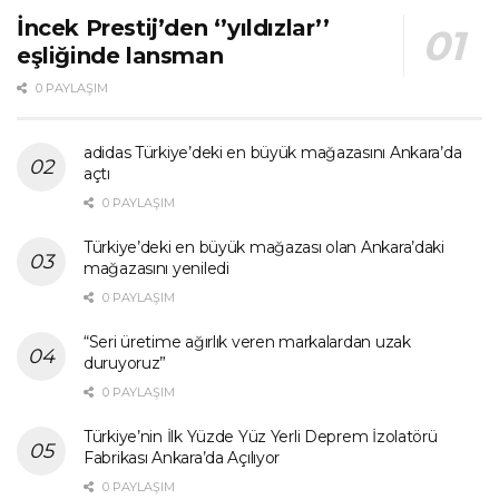
İncek Prestij’den ‘’yıldızlar’’
eşliğinde lansman
0 PAYLAŞIM
adidas Türkiye’deki en büyük mağazasını Ankara’da
açtı
0 PAYLAŞIM
Türkiye’deki en büyük mağazası olan Ankara’daki
mağazasını yeniledi
0 PAYLAŞIM
“Seri üretime ağırlık veren markalardan uzak
duruyoruz”
0 PAYLAŞIM
Türkiye’nin İlk Yüzde Yüz Yerli Deprem İzolatörü
Fabrikası Ankara’da Açılıyor
0 PAYLAŞIM