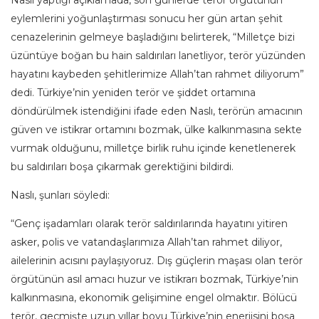
Naslı yaptığı açıklamada, son günlerde terör örgütünün
eylemlerini yoğunlaştırması sonucu her gün artan şehit
cenazelerinin gelmeye başladığını belirterek, “Milletçe bizi
üzüntüye boğan bu hain saldırıları lanetliyor, terör yüzünden
hayatını kaybeden şehitlerimize Allah’tan rahmet diliyorum”
dedi. Türkiye’nin yeniden terör ve şiddet ortamına
döndürülmek istendiğini ifade eden Naslı, terörün amacının
güven ve istikrar ortamını bozmak, ülke kalkınmasına sekte
vurmak olduğunu, milletçe birlik ruhu içinde kenetlenerek
bu saldırıları boşa çıkarmak gerektiğini bildirdi.
Naslı, şunları söyledi:
“Genç işadamları olarak terör saldırılarında hayatını yitiren
asker, polis ve vatandaşlarımıza Allah’tan rahmet diliyor,
ailelerinin acısını paylaşıyoruz. Dış güçlerin maşası olan terör
örgütünün asıl amacı huzur ve istikrarı bozmak, Türkiye’nin
kalkınmasına, ekonomik gelişimine engel olmaktır. Bölücü
terör, geçmişte uzun yıllar boyu Türkiye’nin enerjisini boşa