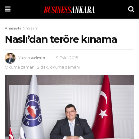
Anasayfa
Yaşam
Naslı’dan teröre kınama
Yazan
admin
9 Eylül 2015
Okuma zamanı: 2 dak. okuma zamanı