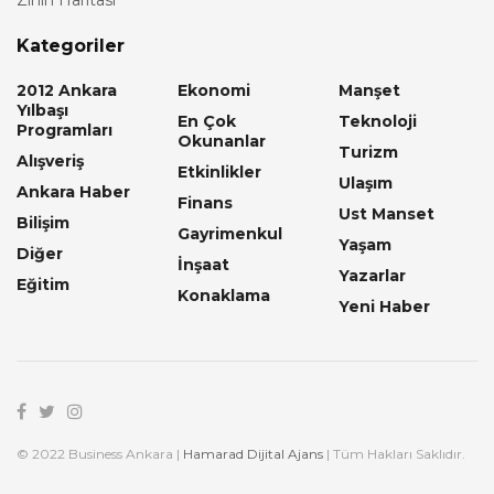
Kategoriler
2012 Ankara
Ekonomi
Manşet
Yılbaşı
En Çok
Teknoloji
Programları
Okunanlar
Turizm
Alışveriş
Etkinlikler
Ulaşım
Ankara Haber
Finans
Ust Manset
Bilişim
Gayrimenkul
Yaşam
Diğer
İnşaat
Yazarlar
Eğitim
Konaklama
Yeni Haber
© 2022 Business Ankara |
Hamarad Dijital Ajans
| Tüm Hakları Saklıdır.