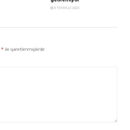
9 TEMMUZ 2020
*
r
ile işaretlenmişlerdir