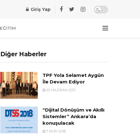
Giriş Yap
EĞITIM
Diğer Haberler
TPF Yola Selamet Aygün
İle Devam Ediyor
20 HAZIRAN 2013
“Dijital Dönüşüm ve Akıllı
Sistemler” Ankara’da
konuşulacak
7 EKIM 2018