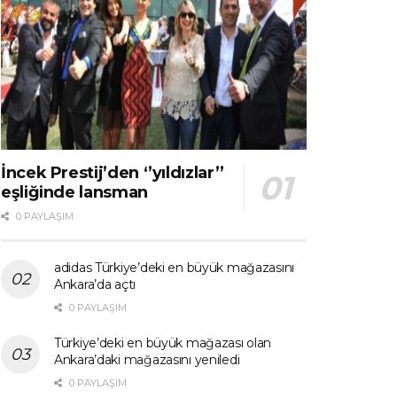
İncek Prestij’den ‘’yıldızlar’’
eşliğinde lansman
0 PAYLAŞIM
adidas Türkiye’deki en büyük mağazasını
Ankara’da açtı
0 PAYLAŞIM
Türkiye’deki en büyük mağazası olan
Ankara’daki mağazasını yeniledi
0 PAYLAŞIM