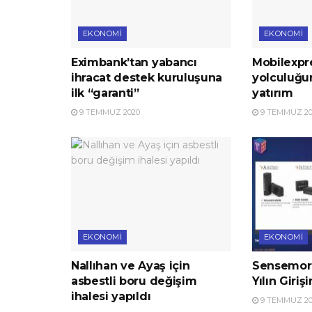
EKONOMI
EKONOMI
Eximbank’tan yabancı
Mobilexpre
ihracat destek kuruluşuna
yolculuğu
ilk “garanti”
yatırım
9 TEMMUZ 2020
9 TEMMUZ 20
EKONOMI
EKONOMI
Nallıhan ve Ayaş için
Sensemore
asbestli boru değişim
Yılın Giriş
ihalesi yapıldı
9 TEMMUZ 20