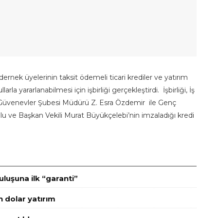
rnek üyelerinin taksit ödemeli ticari krediler ve yatırım
a yararlanabilmesi için işbirliği gerçekleştirdi. İşbirliği, İş
Güvenevler Şubesi Müdürü Z. Esra Özdemir ile Genç
lu ve Başkan Vekili Murat Büyükçelebi’nin imzaladığı kredi
luşuna ilk “garanti”
n dolar yatırım