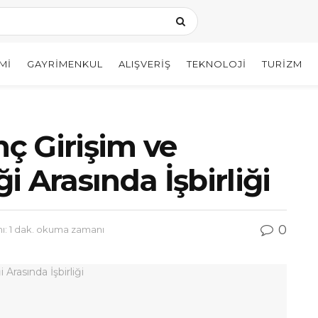
MI
GAYRIMENKUL
ALIŞVERIŞ
TEKNOLOJI
TURIZM
nç Girişim ve
 Arasında İşbirliği
0
: 1 dak. okuma zamanı