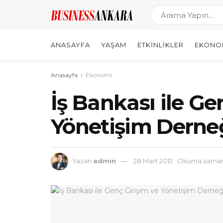
ANASAYFA
YAŞAM
ETKINLIKLER
EKONO
Anasayfa
Ekonomi
İş Bankası ile Ge
Yönetişim Derneği
Yazan
admin
28 Mart 2012
Okuma zamanı