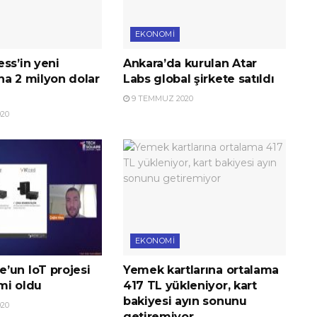
EKONOMI
ss’in yeni
Ankara’da kurulan Atar
na 2 milyon dolar
Labs global şirkete satıldı
9 TEMMUZ 2020
20
EKONOMI
’un IoT projesi
Yemek kartlarına ortalama
imi oldu
417 TL yükleniyor, kart
bakiyesi ayın sonunu
20
getiremiyor