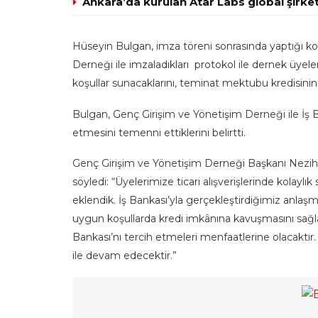
Ankara’da kurulan Atar Labs global şirket
Hüseyin Bulgan, imza töreni sonrasında yaptığı k
Derneği ile imzaladıkları protokol ile dernek üyeler
koşullar sunacaklarını, teminat mektubu kredisini
Bulgan, Genç Girişim ve Yönetişim Derneği ile İş B
etmesini temenni ettiklerini belirtti.
Genç Girişim ve Yönetişim Derneği Başkanı Nezih A
söyledi: “Üyelerimize ticari alışverişlerinde kolayl
eklendik. İş Bankası’yla gerçekleştirdiğimiz anla
uygun koşullarda kredi imkânına kavuşmasını sağlad
Bankası’nı tercih etmeleri menfaatlerine olacaktır.
ile devam edecektir.”